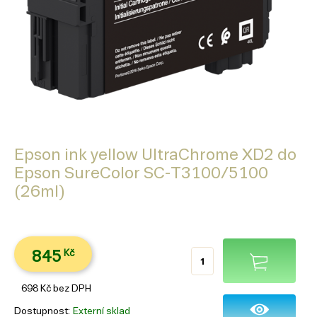
Epson ink yellow UltraChrome XD2 do
Epson SureColor SC-T3100/5100
(26ml)
845
Kč
698
Kč
bez DPH
Dostupnost
Externí sklad