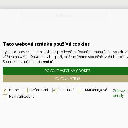
ODESLAT
Tato webová stránka používá cookies
Tyhle cookies nejsou pro tisk, ale pro lepší surfování! Pomáhají nám vyladit v
zážitek na webu. Data jsou v bezpečí, takže můžeme společně tvořit bez obav
Souhlasíte s naším nastavením?
Technické řešení © 2026
CyberSoft s.r.o.
POVOLIT VŠECHNY COOKIES
Podle zákona o evidenci tržeb je prodávající povinen vystavit kupujícímu účtenku. Zároveň
POVOLIT VÝBĚR
je povinen zaevidovat přijatou tržbu u správce daně online, v případě technického
výpadku pak nejpozději do 48 hodin.
Nutné
Preferenční
Statistické
Marketingové
Zobrazit
detaily
Neklasifikované