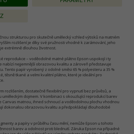
KTU
PARAMETRY
AZ
ečnou strukturou pro skutečně umělecký vzhled výtisků na matném
jvyšším rozlišení je díky své pružnosti vhodné k zarámování, jeho
je extrémně dlouhou životnost.
cké reprodukce – voděodolné matné plátno Epson uspokojí i ty
že nabízí nejjemnější obrazovou kvalitu a zároveň představuje
u. Tento papír vyrobený z odolné směsi 65 % polyesteru a 35 %
, těsně tkané a velmi kvalitní plátno, které je ideální pro
ce.
 rozlišením, dostatečně flexibilní pro vypnutí bez průvěsů, a
u uměleckým dojmem. V kombinaci s okouzlující reprodukcí barev
tte Canvas matnou, ihned schnoucí a voděodolnou plochu vhodnou
dují dokonalou obrazovou kvalitu a předpokládají dlouhodobé
 pigmenty a papíry v průběhu času mění, nemůže Epson u tohoto
nnost barev a odolnost proti blednutí. Záruka Epson na případné