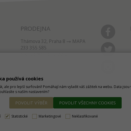
PRODEJNA
Thámova 32, Praha 8
MAPA
233 355 585
obchod@dtpobchod.cz
ka používá cookies
sk, ale pro lepší surfování! Pomáhají nám vyladit váš zážitek na webu. Data jso
Souhlasíte s naším nastavením?
POVOLIT VÝBĚR
POVOLIT VŠECHNY COOKIES
í
Statistické
Marketingové
Neklasifikované