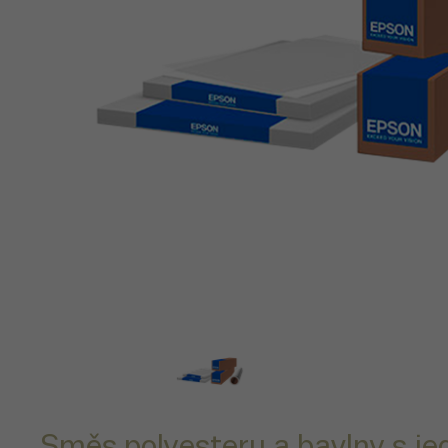
Směs polyesteru a bavlny s j