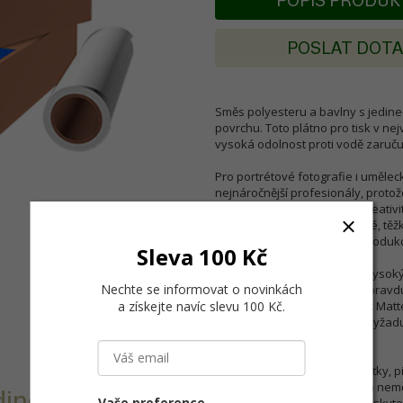
POPIS PRODU
POSLAT DOT
Směs polyesteru a bavlny s jedin
povrchu. Toto plátno pro tisk v ne
vysoká odolnost proti vodě zaruču
Pro portrétové fotografie i uměle
nejnáročnější profesionály, proto
médium pro nespoutanou kreativit
bavlny představuje jedinečné, těžké
fotografické a umělecké reproduk
Sleva 100 Kč
Nabízí povrchovou vrstvu s vysokým
Nechte se informovat o novinkách
jemnou strukturu působící opravd
a získejte navíc slevu 100 Kč
.
vytváří papír Water Resistant Ma
pro všechny aplikace, které vyža
vystavení.
Protože se všechny barvicí látky,
papíru poskytnout záruku na nemě
edinečnou
Vaše preference