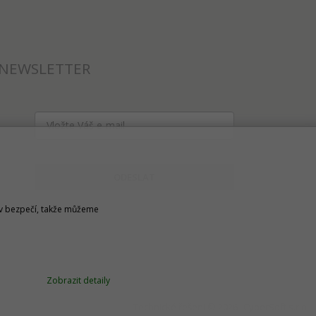
NEWSLETTER
ODESLAT
u v bezpečí, takže můžeme
Zobrazit detaily
Technické řešení © 2026
CyberSoft s.r.o.