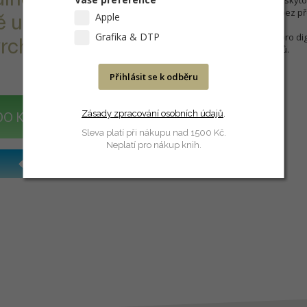
výrobní a obalové vady je poskyt
specifikace se může změnit bez p
Apple
ně umělecký
Grafika & DTP
Tento papír byl certifikován pro di
rchu.
dlouhodobou stabilitu výtisků.
Přihlásit se k odběru
Zásady zpracování osobních údajů
.
DO KOŠÍKU
Sleva platí při nákupu nad 1500 Kč.
Neplatí pro nákup knih.