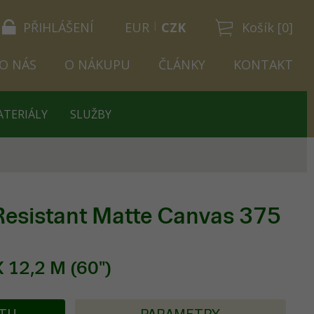
PŘIHLÁŠENÍ
EUR
CZK
Košík [0]
O NÁS
O NÁKUPU
ČLÁNKY
KONTAKT
ATERIÁLY
SLUŽBY
esistant Matte Canvas 375
 12,2 M (60")