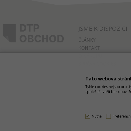
JSME K DISPOZICI
ČLÁNKY
KONTAKT
O NÁKUPU
SPRÁVA COOKIES
Tato webová strán
Tyhle cookies nejsou pro ti
společně tvořit bez obav. 
Nutné
Preferenčn