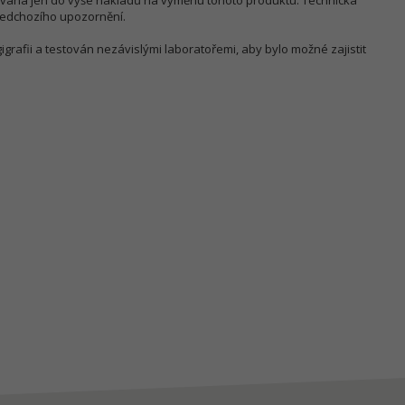
ována jen do výše nákladů na výměnu tohoto produktu. Technická
ředchozího upozornění.
gigrafii a testován nezávislými laboratořemi, aby bylo možné zajistit