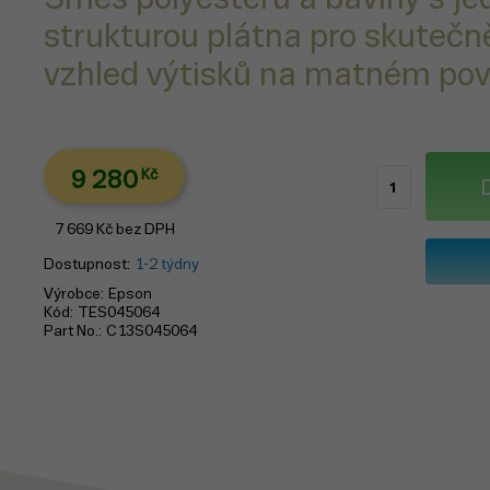
strukturou plátna pro skuteč
vzhled výtisků na matném pov
9 280
Kč
7 669
Kč
bez DPH
Dostupnost
1-2 týdny
Výrobce
Epson
Kód
TES045064
Part No.
C13S045064