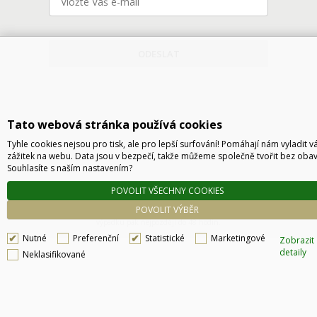
ODESLAT
Tato webová stránka používá cookies
Tyhle cookies nejsou pro tisk, ale pro lepší surfování! Pomáhají nám vyladit v
zážitek na webu. Data jsou v bezpečí, takže můžeme společně tvořit bez obav
Souhlasíte s naším nastavením?
Technické řešení © 2026
CyberSoft s.r.o.
POVOLIT VŠECHNY COOKIES
Podle zákona o evidenci tržeb je prodávající povinen vystavit kupujícímu účtenku. Zároveň
POVOLIT VÝBĚR
je povinen zaevidovat přijatou tržbu u správce daně online, v případě technického
výpadku pak nejpozději do 48 hodin.
Nutné
Preferenční
Statistické
Marketingové
Zobrazit
detaily
Neklasifikované