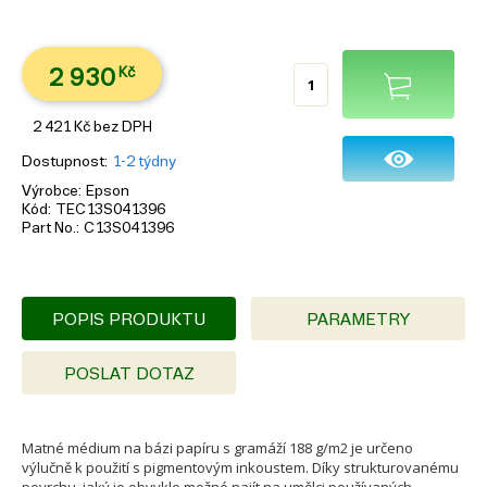
2 930
Kč
2 421
Kč
bez DPH
Dostupnost
1-2 týdny
Výrobce
Epson
Kód
TEC13S041396
Part No.
C13S041396
POPIS PRODUKTU
PARAMETRY
POSLAT DOTAZ
Matné médium na bázi papíru s gramáží 188 g/m2 je určeno
výlučně k použití s pigmentovým inkoustem. Díky strukturovanému