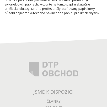
povrchu, jaký je obvykle možné najít na umělci používaných
akvarelových papírech, vytvoříte na tomto papíru skutečně
umělecké obrazy. Mnoha profesionály oceňovaný papír, který
působí dojmem skutečného bavlněného papíru pro umělecký tisk.
JSME K DISPOZICI
ČLÁNKY