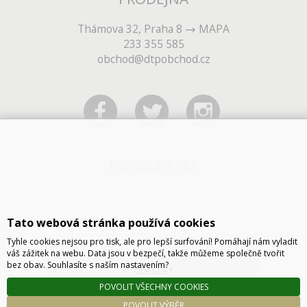
Thámova 32, Praha 8
MAPA
233 355 585
obchod@dtpobchod.cz
NEWSLETTER
Tato webová stránka používá cookies
Tyhle cookies nejsou pro tisk, ale pro lepší surfování! Pomáhají nám vyladit
váš zážitek na webu. Data jsou v bezpečí, takže můžeme společně tvořit
bez obav. Souhlasíte s naším nastavením?
ODESLAT
POVOLIT VŠECHNY COOKIES
POVOLIT VÝBĚR