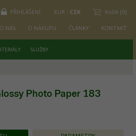
PŘIHLÁŠENÍ
EUR
CZK
Košík [0]
O NÁS
O NÁKUPU
ČLÁNKY
KONTAKT
ATERIÁLY
SLUŽBY
lossy Photo Paper 183