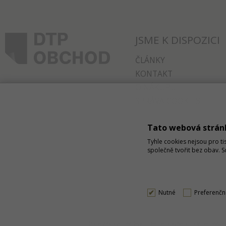
JSME K DISPOZICI
ČLÁNKY
KONTAKT
O NÁKUPU
SPRÁVA COOKIES
Tato webová strán
Tyhle cookies nejsou pro ti
společně tvořit bez obav. 
Nutné
Preferenčn
Podle zákona o evidenci tržeb je prodávající povinen vys