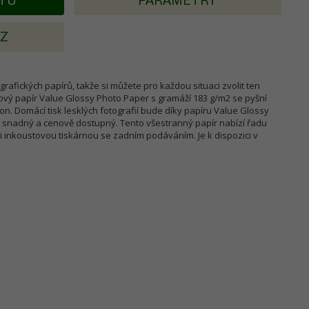
KTU
PARAMETRY
AZ
rafických papírů, takže si můžete pro každou situaci zvolit ten
ový papír Value Glossy Photo Paper s gramáží 183 g/m2 se pyšní
n. Domácí tisk lesklých fotografií bude díky papíru Value Glossy
 snadný a cenově dostupný. Tento všestranný papír nabízí řadu
oli inkoustovou tiskárnou se zadním podáváním. Je k dispozici v