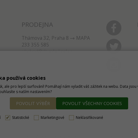
PRODEJNA
Thámova 32, Praha 8
MAPA
233 355 585
obchod@dtpobchod.cz
ka používá cookies
sk, ale pro lepší surfování! Pomáhají nám vyladit váš zážitek na webu. Data jso
Souhlasíte s naším nastavením?
POVOLIT VÝBĚR
POVOLIT VŠECHNY COOKIES
í
Statistické
Marketingové
Neklasifikované
tavit kupujícímu účtenku. Zároveň je povinen zaevidovat přijatou tržbu u správce daně online, 