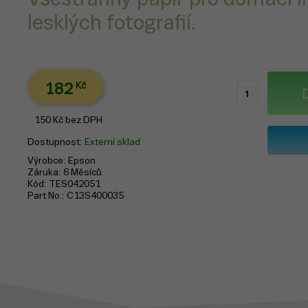
lesklých fotografií.
182
Kč
150
Kč
bez DPH
Dostupnost
Externí sklad
Výrobce
Epson
Záruka
6 Měsíců
Kód
TES042051
Part No.
C13S400035