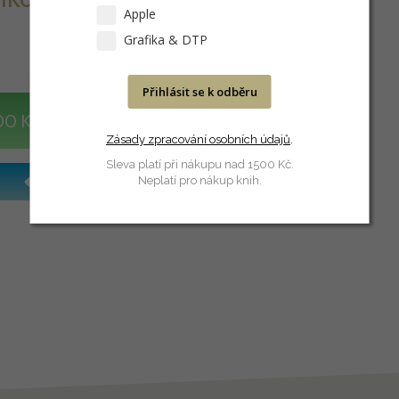
Apple
Grafika & DTP
Přihlásit se k odběru
DO KOŠÍKU
Zásady zpracování osobních údajů
.
Sleva platí při nákupu nad 1500 Kč.
Neplatí pro nákup knih.