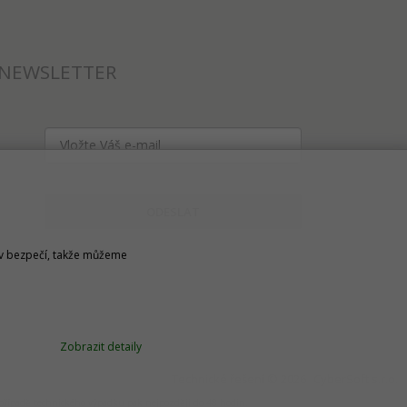
NEWSLETTER
ODESLAT
u v bezpečí, takže můžeme
Zobrazit detaily
Technické řešení © 2026
CyberSoft s.r.o.
v případě technického výpadku pak nejpozději do 48 hodin.