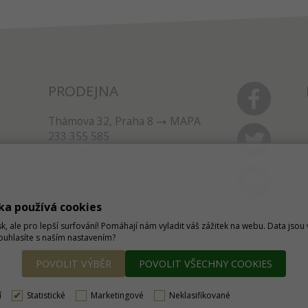
PRODEJNA
Thámova 32, Praha 8
MAPA
233 355 585
obchod@dtpobchod.cz
ka používá cookies
sk, ale pro lepší surfování! Pomáhají nám vyladit váš zážitek na webu. Data jso
Souhlasíte s naším nastavením?
POVOLIT VÝBĚR
POVOLIT VŠECHNY COOKIES
í
Statistické
Marketingové
Neklasifikované