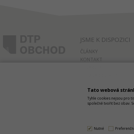
JSME K DISPOZICI
ČLÁNKY
KONTAKT
O NÁKUPU
SPRÁVA COOKIES
Tato webová strán
Tyhle cookies nejsou pro ti
společně tvořit bez obav. 
Nutné
Preferenčn