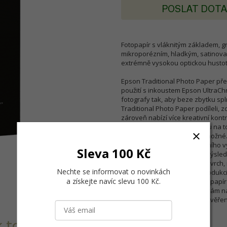
POSLAT DOT
Fotopapír s vláknitým základem, gra
mikroporézním, hladkým, satinovan
extrémně vysokou optickou hustot
Epson Traditional Photo Paper pře
použití s inkoustem Epson UltraCh
fotografy tak, aby beze zbytku spln
Traditional Photo Paper podíleli, 
zároveň nabízí více kreativní kont
černobílé. Kromě toho mohou na to
vláknitých papírech nebylo možné.
zpracování a obsluhy digitálního 
Sleva 100 Kč
jemné přechody a trvanlivé výsle
vláknitý základ zdobí plný povrch,
Nechte se informovat o novinkách
pro skutečně vybranou reprodukci b
a získejte navíc slevu 100 Kč
.
půvabu tradičních vláknitých papírů
navržen a vyroben tak, aby vám nab
Epson jsou vždy zárukou prověřen
 k tomu