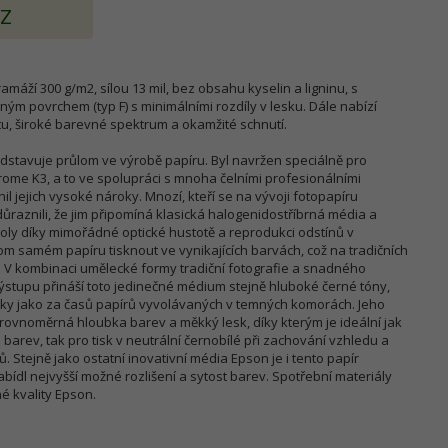
AZ
máží 300 g/m2, sílou 13 mil, bez obsahu kyselin a ligninu, s
ým povrchem (typ F) s minimálními rozdíly v lesku. Dále nabízí
u, široké barevné spektrum a okamžité schnutí.
dstavuje průlom ve výrobě papíru. Byl navržen speciálně pro
rome K3, a to ve spolupráci s mnoha čelními profesionálními
il jejich vysoké nároky. Mnozí, kteří se na vývoji fotopapíru
zdůraznili, že jim připomíná klasická halogenidostříbrná média a
roly díky mimořádné optické hustotě a reprodukci odstínů v
m samém papíru tisknout ve vynikajících barvách, což na tradičních
 V kombinaci umělecké formy tradiční fotografie a snadného
výstupu přináší toto jedinečné médium stejně hluboké černé tóny,
dky jako za časů papírů vyvolávaných v temných komorách. Jeho
 rovnoměrná hloubka barev a měkký lesk, díky kterým je ideální jak
arev, tak pro tisk v neutrální černobílé při zachování vzhledu a
. Stejně jako ostatní inovativní média Epson je i tento papír
ídl nejvyšší možné rozlišení a sytost barev. Spotřební materiály
é kvality Epson.