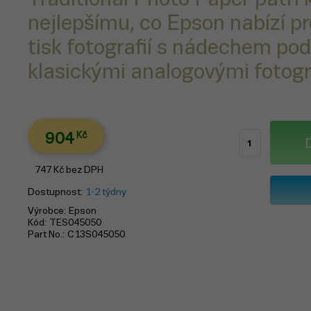
nejlepšímu, co Epson nabízí pro
tisk fotografií s nádechem po
klasickými analogovými fotogr
904
Kč
747
Kč
bez DPH
Dostupnost
1-2 týdny
Výrobce
Epson
Kód
TES045050
Part No.
C13S045050