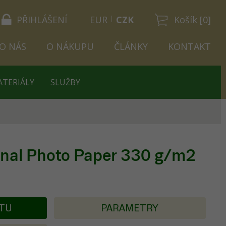
PŘIHLÁŠENÍ
EUR
CZK
Košík [0]
O NÁS
O NÁKUPU
ČLÁNKY
KONTAKT
ATERIÁLY
SLUŽBY
onal Photo Paper 330 g/m2
KTU
PARAMETRY