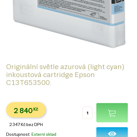
Originální světle azurová (light cyan)
inkoustová cartridge Epson
C13T653500.
2 840
Kč
2 347
Kč
bez DPH
Dostupnost
Externí sklad