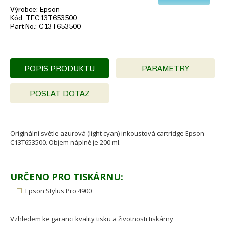
Výrobce
Epson
Kód
TEC13T653500
Part No.
C13T653500
POPIS PRODUKTU
PARAMETRY
POSLAT DOTAZ
Originální světle azurová (light cyan) inkoustová cartridge Epson
C13T653500. Objem náplně je 200 ml.
URČENO PRO TISKÁRNU:
Epson Stylus Pro 4900
Vzhledem ke garanci kvality tisku a životnosti tiskárny