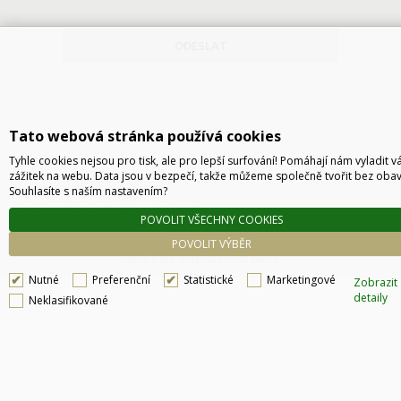
ODESLAT
Tato webová stránka používá cookies
Tyhle cookies nejsou pro tisk, ale pro lepší surfování! Pomáhají nám vyladit v
zážitek na webu. Data jsou v bezpečí, takže můžeme společně tvořit bez obav
Souhlasíte s naším nastavením?
Technické řešení © 2026
CyberSoft s.r.o.
POVOLIT VŠECHNY COOKIES
Podle zákona o evidenci tržeb je prodávající povinen vystavit kupujícímu účtenku. Zároveň
POVOLIT VÝBĚR
je povinen zaevidovat přijatou tržbu u správce daně online, v případě technického
výpadku pak nejpozději do 48 hodin.
Nutné
Preferenční
Statistické
Marketingové
Zobrazit
detaily
Neklasifikované