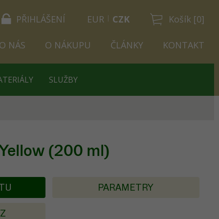
PŘIHLÁŠENÍ
EUR
CZK
Košík [0]
O NÁS
O NÁKUPU
ČLÁNKY
KONTAKT
ATERIÁLY
SLUŽBY
ellow (200 ml)
KTU
PARAMETRY
AZ