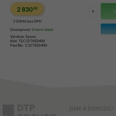
2 830
Kč
2 339
Kč
bez DPH
Dostupnost
Externí sklad
Výrobce
Epson
Kód
TEC13T653400
Part No.
C13T653400
JSME K DISPOZICI