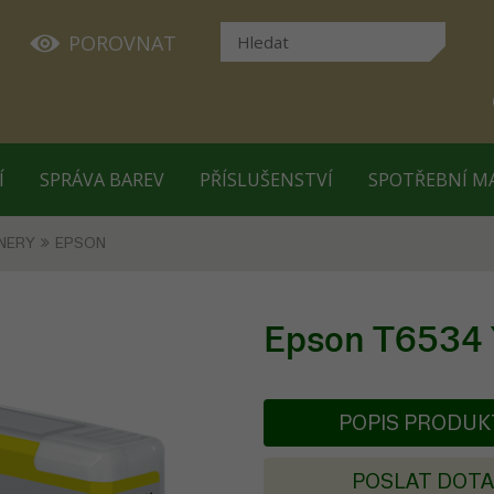
POROVNAT
Í
SPRÁVA BAREV
PŘÍSLUŠENSTVÍ
SPOTŘEBNÍ M
NERY
EPSON
Epson T6534 Y
POPIS PRODU
POSLAT DOT