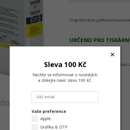
Originální žlutá (yellow) inkousto
URČENO PRO TISKÁRN
Epson Stylus Pro 4900
Sleva 100 Kč
Vzhledem ke garanci kvality tisku 
inkousty.
Nechte se informovat o novinkách
a získejte navíc slevu 100 Kč
.
stová cartridge
Vaše preference
Apple
Grafika & DTP