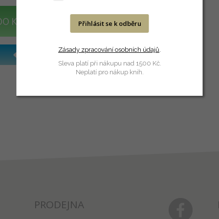
DO KOŠÍKU
Přihlásit se k odběru
Zásady zpracování osobních údajů
.
Sleva platí při nákupu nad 1500 Kč.
Neplatí pro nákup knih.
PRODEJNA