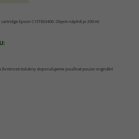
vá cartridge Epson C13T653400. Objem náplně je 200 ml.
U:
a životnosti tiskárny doporučujeme používat pouze originální