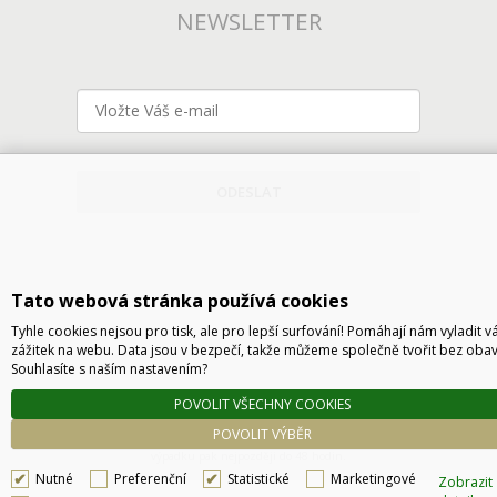
NEWSLETTER
ODESLAT
Tato webová stránka používá cookies
Tyhle cookies nejsou pro tisk, ale pro lepší surfování! Pomáhají nám vyladit v
zážitek na webu. Data jsou v bezpečí, takže můžeme společně tvořit bez obav
Souhlasíte s naším nastavením?
Technické řešení © 2026
CyberSoft s.r.o.
POVOLIT VŠECHNY COOKIES
Podle zákona o evidenci tržeb je prodávající povinen vystavit kupujícímu účtenku. Zároveň
POVOLIT VÝBĚR
je povinen zaevidovat přijatou tržbu u správce daně online, v případě technického
výpadku pak nejpozději do 48 hodin.
Nutné
Preferenční
Statistické
Marketingové
Zobrazit