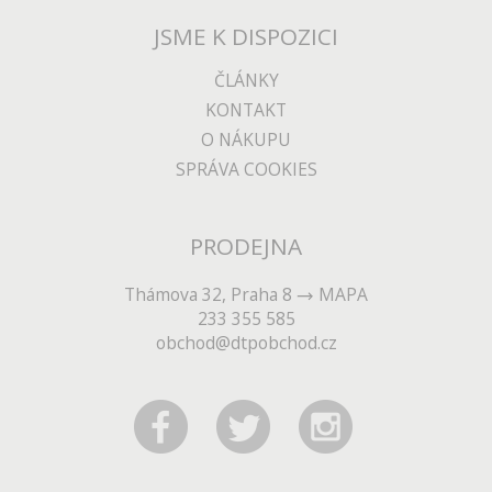
JSME K DISPOZICI
ČLÁNKY
KONTAKT
O NÁKUPU
SPRÁVA COOKIES
PRODEJNA
Thámova 32, Praha 8
MAPA
233 355 585
obchod@dtpobchod.cz