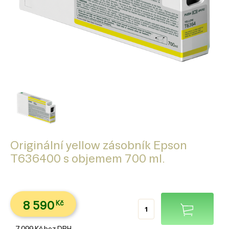
Originální yellow zásobník Epson
T636400 s objemem 700 ml.
8 590
Kč
7 099
Kč
bez DPH