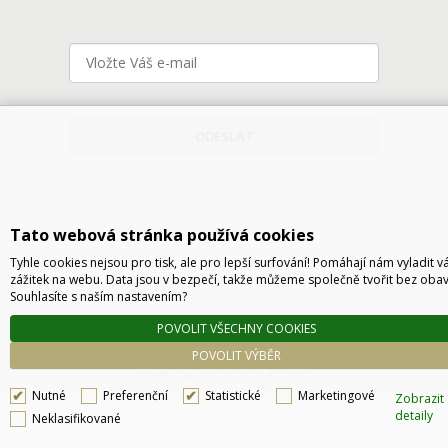
ODESLAT
Tato webová stránka používá cookies
Tyhle cookies nejsou pro tisk, ale pro lepší surfování! Pomáhají nám vyladit v
zážitek na webu. Data jsou v bezpečí, takže můžeme společně tvořit bez obav
Souhlasíte s naším nastavením?
Technické řešení © 2026
CyberSoft s.r.o.
POVOLIT VŠECHNY COOKIES
Podle zákona o evidenci tržeb je prodávající povinen vystavit kupujícímu účtenku. Zároveň
POVOLIT VÝBĚR
je povinen zaevidovat přijatou tržbu u správce daně online, v případě technického
výpadku pak nejpozději do 48 hodin.
Nutné
Preferenční
Statistické
Marketingové
Zobrazit
detaily
Neklasifikované