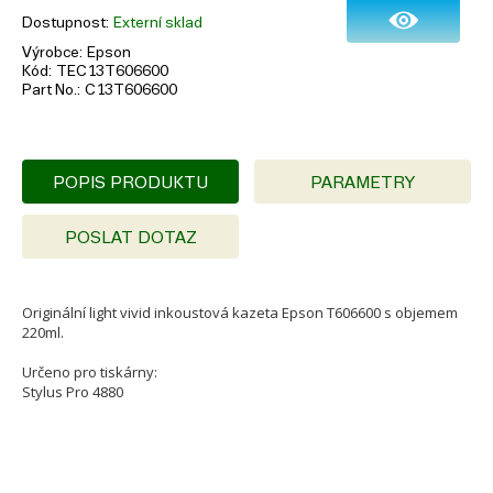
Dostupnost
Externí sklad
Výrobce
Epson
Kód
TEC13T606600
Part No.
C13T606600
POPIS PRODUKTU
PARAMETRY
POSLAT DOTAZ
Originální light vivid inkoustová kazeta Epson T606600 s objemem
220ml.
Určeno pro tiskárny:
Stylus Pro 4880