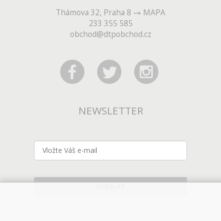
Thámova 32, Praha 8
MAPA
233 355 585
obchod@dtpobchod.cz
NEWSLETTER
ODESLAT