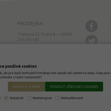
PRODEJNA
Thámova 32, Praha 8
MAPA
233 355 585
obchod@dtpobchod.cz
ka používá cookies
sk, ale pro lepší surfování! Pomáhají nám vyladit váš zážitek na webu. Data jso
Souhlasíte s naším nastavením?
POVOLIT VÝBĚR
POVOLIT VŠECHNY COOKIES
í
Statistické
Marketingové
Neklasifikované