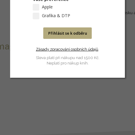
Apple
Vzhledem ke garanci kvality tisku 
Grafika & DTP
inkousty.
Přihlásit se k odběru
t magenta
Zásady zpracování osobních údajů
.
Sleva platí při nákupu nad 1500 Kč.
Neplatí pro nákup knih.