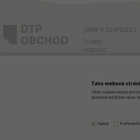
JSME K DISPOZICI
ČLÁNKY
KONTAKT
O NÁKUPU
SPRÁVA COOKIES
Tato webová strán
Tyhle cookies nejsou pro ti
společně tvořit bez obav. 
Nutné
Preferenčn