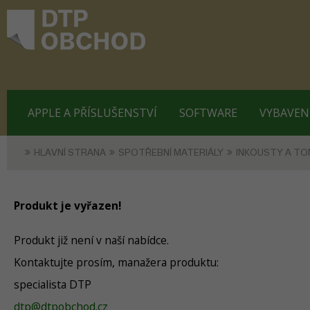
APPLE A PŘÍSLUŠENSTVÍ
SOFTWARE
VYBAVEN
HLAVNÍ STRANA
SPOTŘEBNÍ MATERIÁLY
INKOUSTY A TO
Produkt je vyřazen!
Produkt již není v naší nabídce.
Kontaktujte prosím, manažera produktu:
specialista DTP
dtp@dtpobchod.cz