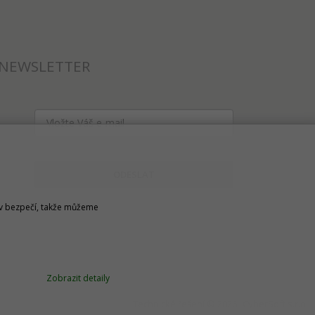
NEWSLETTER
ODESLAT
u v bezpečí, takže můžeme
Zobrazit detaily
Technické řešení © 2026
CyberSoft s.r.o.