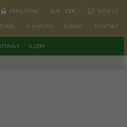
PŘIHLÁŠENÍ
EUR
CZK
Košík [0]
O NÁS
O NÁKUPU
ČLÁNKY
KONTAKT
ATERIÁLY
SLUŽBY