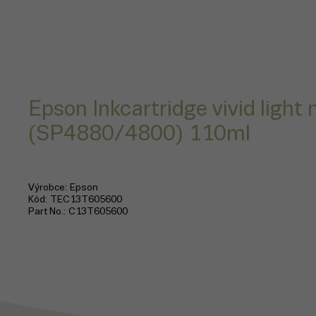
Epson Inkcartridge vivid ligh
(SP4880/4800) 110ml
Výrobce
Epson
Kód
TEC13T605600
Part No.
C13T605600