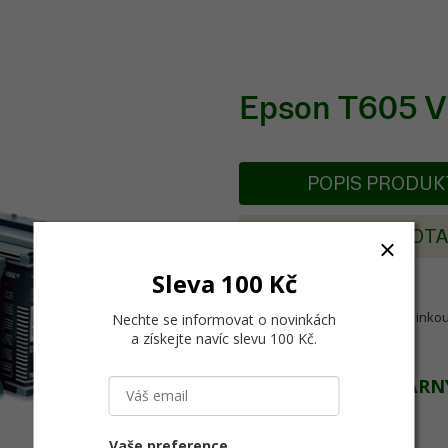
Epson T605 Vi
POPIS PRODU
POSLAT DOT
Sleva 100 Kč
Originální vivid light magenta in
Nechte se informovat o novinkách
a získejte navíc slevu 100 Kč
.
URČENO PRO TISKÁRN
Epson Stylus Pro 4800
Epson Stylus Pro 4880
Vaše preference