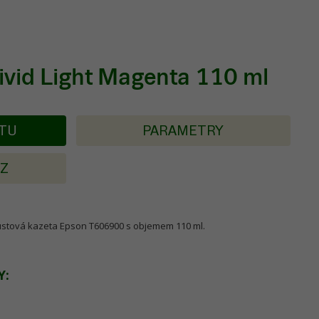
vid Light Magenta 110 ml
KTU
PARAMETRY
AZ
koustová kazeta Epson T606900 s objemem 110 ml.
Y: