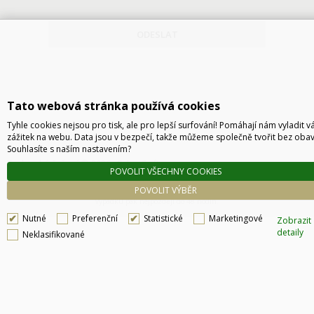
ODESLAT
Tato webová stránka používá cookies
Tyhle cookies nejsou pro tisk, ale pro lepší surfování! Pomáhají nám vyladit v
zážitek na webu. Data jsou v bezpečí, takže můžeme společně tvořit bez obav
Souhlasíte s naším nastavením?
Technické řešení © 2026
CyberSoft s.r.o.
POVOLIT VŠECHNY COOKIES
Podle zákona o evidenci tržeb je prodávající povinen vystavit kupujícímu účtenku. Zároveň
POVOLIT VÝBĚR
je povinen zaevidovat přijatou tržbu u správce daně online, v případě technického
výpadku pak nejpozději do 48 hodin.
Nutné
Preferenční
Statistické
Marketingové
Zobrazit
detaily
Neklasifikované