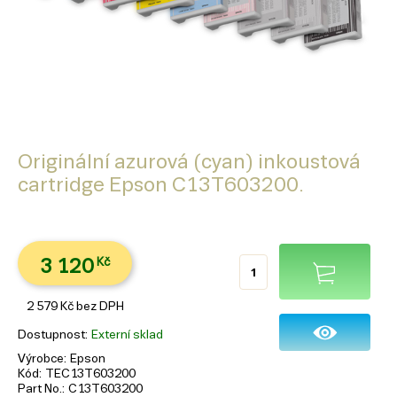
Originální azurová (cyan) inkoustová
cartridge Epson C13T603200.
3 120
Kč
2 579
Kč
bez DPH
Dostupnost
Externí sklad
Výrobce
Epson
Kód
TEC13T603200
Part No.
C13T603200