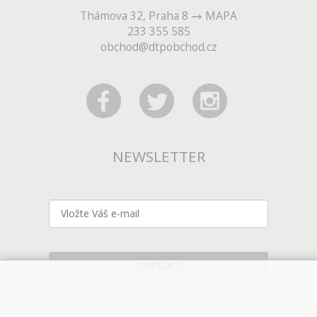
Thámova 32, Praha 8
MAPA
233 355 585
obchod@dtpobchod.cz
NEWSLETTER
ODESLAT