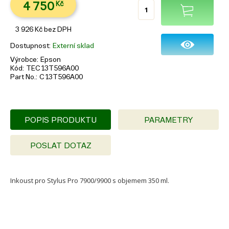
4 750
Kč
3 926
Kč
bez DPH
Dostupnost
Externí sklad
Výrobce
Epson
Kód
TEC13T596A00
Part No.
C13T596A00
POPIS PRODUKTU
PARAMETRY
POSLAT DOTAZ
Inkoust pro Stylus Pro 7900/9900 s objemem 350 ml.