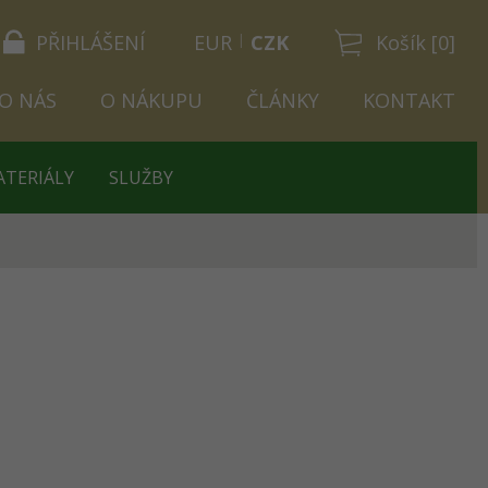
PŘIHLÁŠENÍ
EUR
CZK
Košík [0]
O NÁS
O NÁKUPU
ČLÁNKY
KONTAKT
ATERIÁLY
SLUŽBY