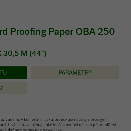
rd Proofing Paper OBA 250
 30,5 M (44")
KTU
PARAMETRY
AZ
oužívanému v komerčním tisku, produkuje nátisky s přesnými
ných výtisků. Umožňuje také lepší srovnání nátisků při prohlížení
le definice normy ISO:3664 (2009).