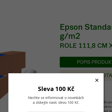
Epson Standa
g/m2
ROLE 111,8 CM X
POPIS PRODU
POSLAT DOT
Sleva 100 Kč
Ušetřete čas a peníze
Nechte se informovat o novinkách
Tento papír odpovídá materiálu p
a získejte navíc slevu 100 Kč
.
barvami a snižuje potřebu opakova
za nových světelných podmínek pod