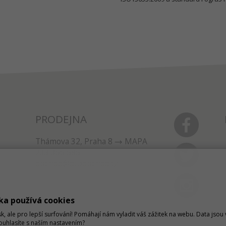
PRODEJNA
Thámova 32, Praha 8
MAPA
233 355 585
obchod@dtpobchod.cz
ka používá cookies
sk, ale pro lepší surfování! Pomáhají nám vyladit váš zážitek na webu. Data jso
Souhlasíte s naším nastavením?