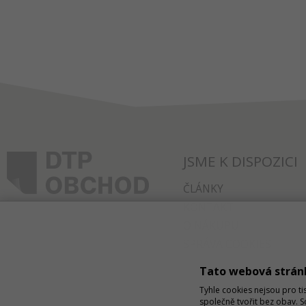
JSME K DISPOZICI
ČLÁNKY
KONTAKT
O NÁKUPU
SPRÁVA COOKIES
Tato webová strán
Tyhle cookies nejsou pro ti
společně tvořit bez obav. 