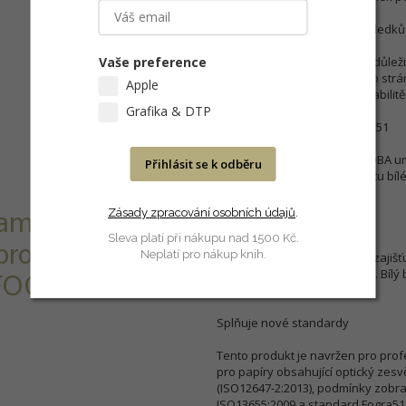
Produkce konzistentních výsledků
Vaše preference
Chápeme, že konzistence je důleži
požadovány. Ať už se jedná o strá
Apple
dlouhodobé konzistenci a stabilitě
Grafika & DTP
Soulad se standardem Fogra51
Standardní obtahový papír OBA um
Přihlásit se k odběru
splňuje požadavky na stabilitu bíl
FograCert 29774.
Zásady zpracování osobních údajů
.
ramáží 250
Neměnný bílý bod
Sleva platí při nákupu nad 1500 Kč.
pro simulaci
Neplatí pro nákup knih.
Inteligentní design produktu zajiš
jako v den, kdy byly vytištěny. Bílý
 FOGRA 51.
FOGRA51.
Splňuje nové standardy
Tento produkt je navržen pro profe
pro papíry obsahující optický zesvě
(ISO12647-2:2013), podmínky zobra
ISO13655:2009 a standard Fogra51