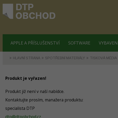
APPLE A PŘÍSLUŠENSTVÍ
SOFTWARE
VYBAVEN
HLAVNÍ STRANA
SPOTŘEBNÍ MATERIÁLY
TISKOVÁ MÉDIA
Produkt je vyřazen!
Produkt již není v naší nabídce.
Kontaktujte prosím, manažera produktu:
specialista DTP
dtp@dtpobchod.cz