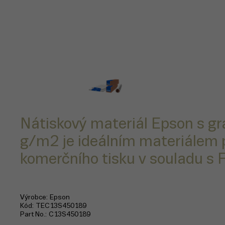
Nátiskový materiál Epson s g
g/m2 je ideálním materiálem 
komerčního tisku v souladu s
Výrobce
Epson
Kód
TEC13S450189
Part No.
C13S450189