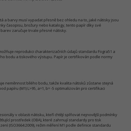
tá a barvy musí vypadat přesně bez ohledu na to, jaké nátisky jsou
nky časopisu, brožury nebo katalogy, tento papír díky své
 barev zaručuje trvale přesné nátisky.
ožňuje reprodukci charakterizačních údajů standardu Fogra51 a
ého bodu a tiskového výstupu. Papír je certifikován podle normy
ťuje neměnnost bílého bodu, takže kvalita nátisků zůstane stejná
 bod papíru (M1) L>95, a=1, b= -5 optimalizován pro certifikaci
sionály v oblasti nátisku, kteří chtějí splňovat nejnovější podmínky
tlující prostředek (OBA), které zahrnují standardy pro tisk
zení (ISO3664:2009), režim měření M1 podle definice standardu
.