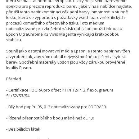
která se má stát normou evropskou. Díky nejširšímu barevnému
spektru pro prezicní reprodukci barev, jaké v naší nabídce najdete,
přináší tento papír kombinaci základní barvy, hmotnosti a stupně
lesku, která se vypořádá s požadavky všech barevně kritických
procesů komerčního ofsetového tisku. Toto médium
optimalizované pro zkušební nátisk nabízí při použití inkoustu
Epson UltraChrome K3 Vivid Magenta vynikající krátkodobou
stabilitu.
Stejně jako ostatní inovativní média Epson je i tento papír navržen
a vyroben tak, aby vám nabídl nejvyšší možné rozlišení a sytost
barev. Spotřební materiály Epson jsou vždy zárukou prověřené
kvality Epson.
Přehled
- Certifikace FOGRA pro ofset PT1/PT2/PT3, flexo, gravura
S1/S2/S3/S4
- Bílý bod papíru 95, 0 -2 optimalizovaný pro FOGRA39
- Řízená přesnost bílého bodu méně než dE 1,0
- Bez bělicích látek