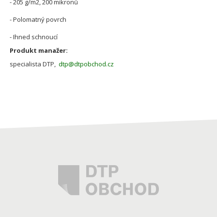
- 205 g/m2, 200 mikronů
- Polomatný povrch
- Ihned schnoucí
Produkt manažer:
specialista DTP,
dtp@dtpobchod.cz