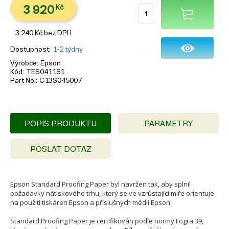
3 920
Kč
3 240
Kč
bez DPH
Dostupnost
1-2 týdny
Výrobce
Epson
Kód
TES041161
Part No.
C13S045007
POPIS PRODUKTU
PARAMETRY
POSLAT DOTAZ
Epson Standard Proofing Paper byl navržen tak, aby splnil
požadavky nátiskového trhu, který se ve vzrůstající míře orientuje
na použití tiskáren Epson a příslušných médií Epson.
Standard Proofing Paper je certifikován podle normy Fogra 39,