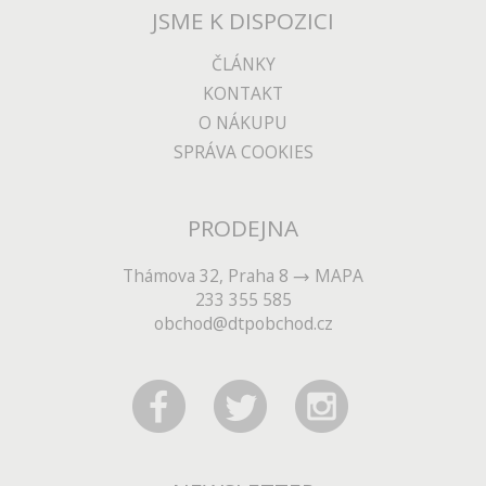
JSME K DISPOZICI
ČLÁNKY
KONTAKT
O NÁKUPU
SPRÁVA COOKIES
PRODEJNA
Thámova 32, Praha 8
MAPA
233 355 585
obchod@dtpobchod.cz