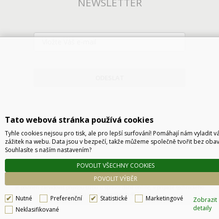
NEWSLETTER
ODESLAT
Tato webová stránka používá cookies
Tyhle cookies nejsou pro tisk, ale pro lepší surfování! Pomáhají nám vyladit v
zážitek na webu. Data jsou v bezpečí, takže můžeme společně tvořit bez obav
Souhlasíte s naším nastavením?
POVOLIT VŠECHNY COOKIES
Technické řešení © 2026
CyberSoft s.r.o.
POVOLIT VÝBĚR
Podle zákona o evidenci tržeb je prodávající povinen vystavit kupujícímu účtenku. Zároveň
je povinen zaevidovat přijatou tržbu u správce daně online, v případě technického
výpadku pak nejpozději do 48 hodin.
Nutné
Preferenční
Statistické
Marketingové
Zobrazit
detaily
Neklasifikované