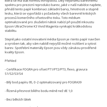
která se má stát normou evropskou. Díky nejširšímu barevnému
spektru pro prezicní reprodukci barev, jaké v naší nabídce najdete,
přináší tento papír kombinaci základní barvy, hmotnosti a stupně
lesku, která se vypořádá s požadavky všech barevně kritických
procesů komerčního ofsetového tisku. Toto médium
optimalizované pro zkušební nátisk nabízí při použití inkoustu
Epson UltraChrome K3 Vivid Magenta vynikající krátkodobou
stabilitu.
Stejně jako ostatní inovativní média Epson je i tento papír navržen
a vyroben tak, aby vám nabídl nejvyšší možné rozlišení a sytost
barev. Spotřební materiály Epson jsou vždy zárukou prověřené
kvality Epson.
Přehled
- Certifikace FOGRA pro ofset PT1/PT2/PT3, flexo, gravura
S1/S2/S3/S4
- Bílý bod papíru 95, 0 -2 optimalizovaný pro FOGRA39
- Řízená přesnost bílého bodu méně než dE 1,0
- Bez bělicích látek