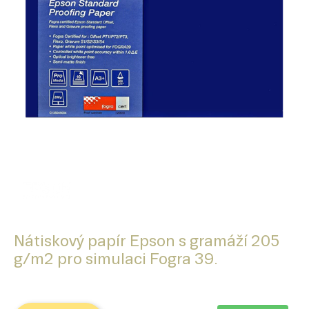
Nátiskový papír Epson s gramáží 205
g/m2 pro simulaci Fogra 39.