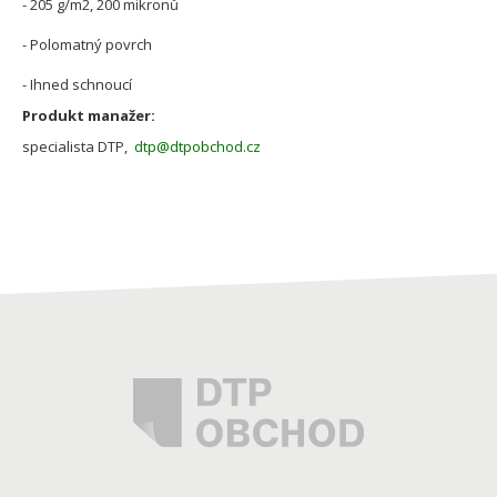
- 205 g/m2, 200 mikronů
- Polomatný povrch
- Ihned schnoucí
Produkt manažer:
specialista DTP,
dtp@dtpobchod.cz