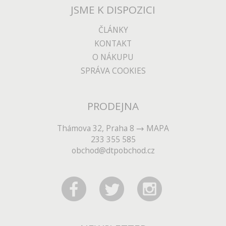
JSME K DISPOZICI
ČLÁNKY
KONTAKT
O NÁKUPU
SPRÁVA COOKIES
PRODEJNA
Thámova 32, Praha 8
MAPA
233 355 585
obchod@dtpobchod.cz