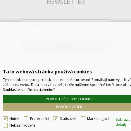
NEWSLETTER
ODESLAT
Tato webová stránka používá cookies
Tyhle cookies nejsou pro tisk, ale pro lepší surfování! Pomáhají nám vyladit v
zážitek na webu. Data jsou v bezpečí, takže můžeme společně tvořit bez obav
Souhlasíte s naším nastavením?
POVOLIT VŠECHNY COOKIES
Technické řešení © 2026
CyberSoft s.r.o.
POVOLIT VÝBĚR
Podle zákona o evidenci tržeb je prodávající povinen vystavit kupujícímu účtenku. Zároveň
je povinen zaevidovat přijatou tržbu u správce daně online, v případě technického
výpadku pak nejpozději do 48 hodin.
Nutné
Preferenční
Statistické
Marketingové
Zobrazit
detaily
Neklasifikované