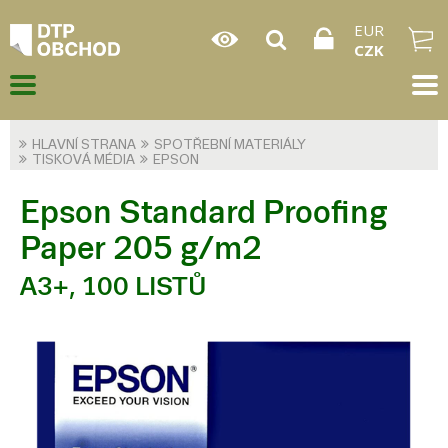
EUR
CZK
HLAVNÍ STRANA
SPOTŘEBNÍ MATERIÁLY
TISKOVÁ MÉDIA
EPSON
Epson Standard Proofing
Paper 205 g/m2
A3+, 100 LISTŮ