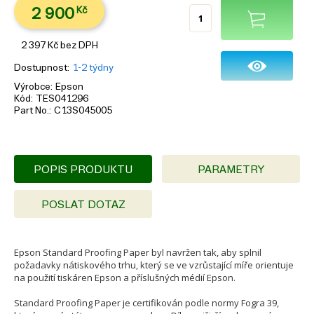
2 900
Kč
2 397
Kč
bez DPH
Dostupnost
1-2 týdny
Výrobce
Epson
Kód
TES041296
Part No.
C13S045005
POPIS PRODUKTU
PARAMETRY
POSLAT DOTAZ
Epson Standard Proofing Paper byl navržen tak, aby splnil
požadavky nátiskového trhu, který se ve vzrůstající míře orientuje
na použití tiskáren Epson a příslušných médií Epson.
Standard Proofing Paper je certifikován podle normy Fogra 39,