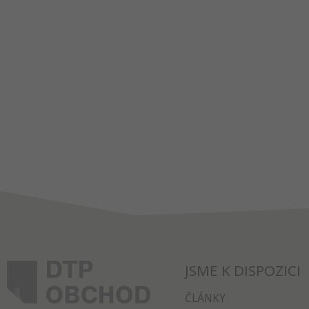
JSME K DISPOZICI
ČLÁNKY