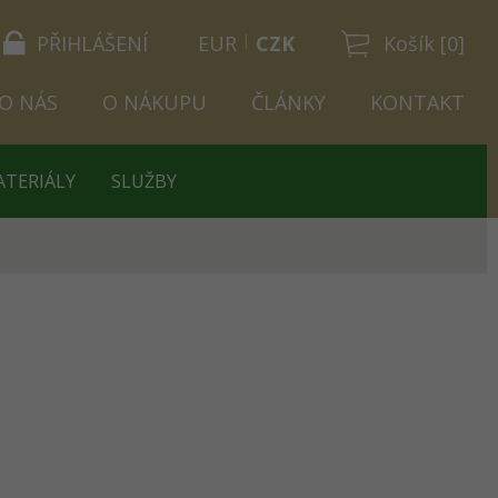
PŘIHLÁŠENÍ
EUR
CZK
Košík [0]
O NÁS
O NÁKUPU
ČLÁNKY
KONTAKT
ATERIÁLY
SLUŽBY