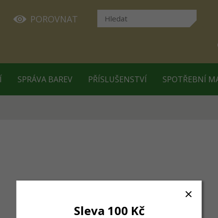
POROVNAT
Í
SPRÁVA BAREV
PŘÍSLUŠENSTVÍ
SPOTŘEBNÍ M
Sleva 100 Kč