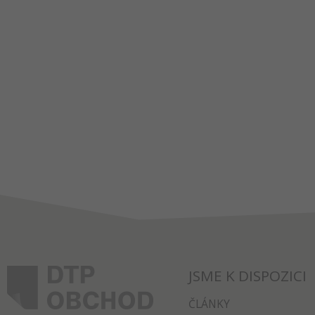
JSME K DISPOZICI
ČLÁNKY