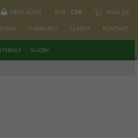
PŘIHLÁŠENÍ
EUR
CZK
Košík [0]
O NÁS
O NÁKUPU
ČLÁNKY
KONTAKT
ATERIÁLY
SLUŽBY