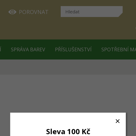
POROVNAT
Í
SPRÁVA BAREV
PŘÍSLUŠENSTVÍ
SPOTŘEBNÍ M
Sleva 100 Kč