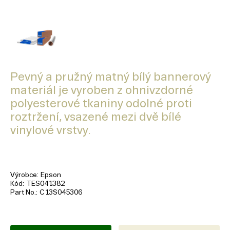
Pevný a pružný matný bílý bannerový
materiál je vyroben z ohnivzdorné
polyesterové tkaniny odolné proti
roztržení, vsazené mezi dvě bílé
vinylové vrstvy.
Výrobce
Epson
Kód
TES041382
Part No.
C13S045306