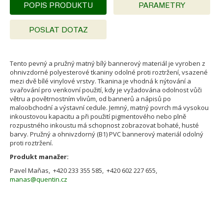
POPIS PRODUKTU
PARAMETRY
POSLAT DOTAZ
Tento pevný a pružný matný bílý bannerový materiál je vyroben z
ohnivzdorné polyesterové tkaniny odolné proti roztržení, vsazené
mezi dvě bílé vinylové vrstvy. Tkanina je vhodná k nýtování a
svařování pro venkovní použití, kdy je vyžadována odolnost vůči
větru a povětrnostním vlivům, od bannerů a nápisů po
maloobchodní a výstavní cedule. Jemný, matný povrch má vysokou
inkoustovou kapacitu a při použití pigmentového nebo plně
rozpustného inkoustu má schopnost zobrazovat bohaté, husté
barvy. Pružný a ohnivzdorný (B1) PVC bannerový materiál odolný
proti roztržení.
Produkt manažer:
Pavel Maňas, +420 233 355 585, +420 602 227 655,
manas@quentin.cz