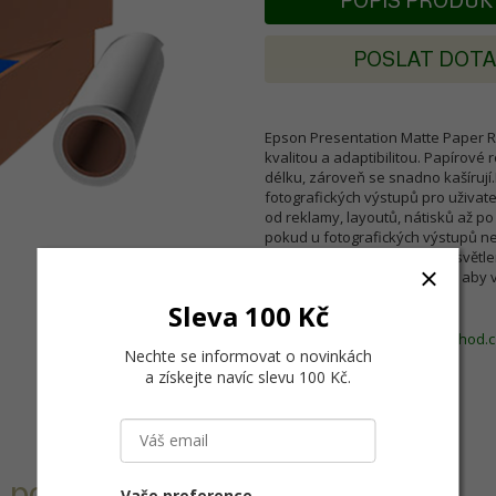
POPIS PRODU
POSLAT DOT
Epson Presentation Matte Paper R
kvalitou a adaptibilitou. Papírové
délku, zároveň se snadno kašírují.
fotografických výstupů pro uživate
od reklamy, layoutů, nátisků až po
pokud u fotografických výstupů ne
pro ještě lepší ochranu před světle
papír navržen a vyroben tak, aby v
Sleva 100 Kč
Produkt manažer:
specialista DTP,
dtp@dtpobchod.c
Nechte se informovat o novinkách
a získejte navíc slevu 100 Kč
.
m povrchem
Vaše preference