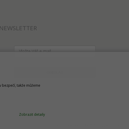
NEWSLETTER
ODESLAT
u v bezpečí, takže můžeme
Zobrazit detaily
Technické řešení © 2026
CyberSoft s.r.o.