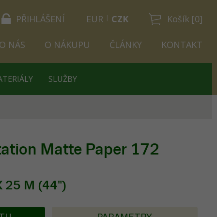
PŘIHLÁŠENÍ
EUR
CZK
Košík [0]
O NÁS
O NÁKUPU
ČLÁNKY
KONTAKT
ATERIÁLY
SLUŽBY
ation Matte Paper 172
 25 M (44")