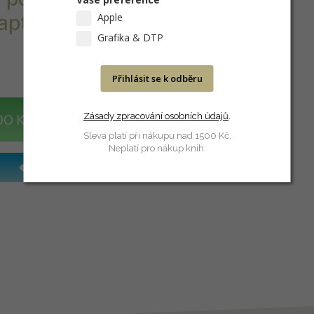
Apple
ptibilitou.
Grafika & DTP
Přihlásit se k odběru
Zásady zpracování osobních údajů
.
DO KOŠÍKU
Sleva platí při nákupu nad 1500 Kč.
Neplatí pro nákup knih.