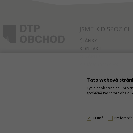
JSME K DISPOZICI
ČLÁNKY
KONTAKT
O NÁKUPU
SPRÁVA COOKIES
Tato webová strán
Tyhle cookies nejsou pro ti
společně tvořit bez obav. 
Nutné
Preferenčn