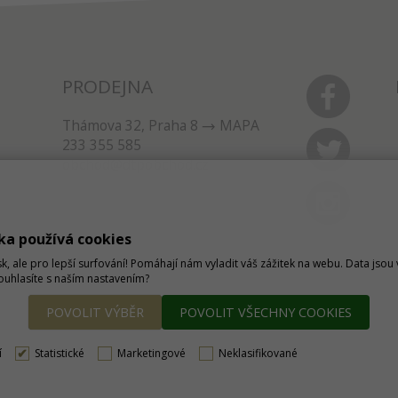
PRODEJNA
Thámova 32, Praha 8
MAPA
233 355 585
obchod@dtpobchod.cz
ka používá cookies
sk, ale pro lepší surfování! Pomáhají nám vyladit váš zážitek na webu. Data jso
Souhlasíte s naším nastavením?
POVOLIT VÝBĚR
POVOLIT VŠECHNY COOKIES
í
Statistické
Marketingové
Neklasifikované