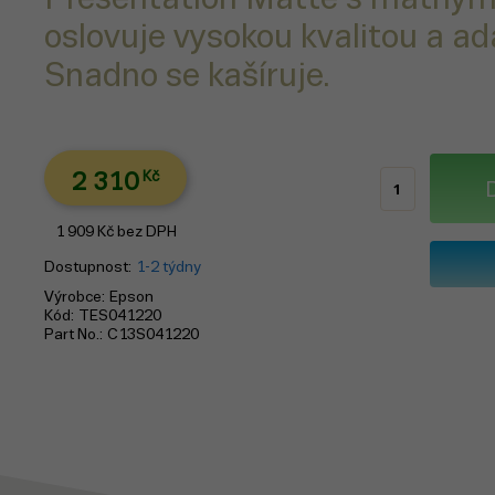
oslovuje vysokou kvalitou a ada
Snadno se kašíruje.
2 310
Kč
1 909
Kč
bez DPH
Dostupnost
1-2 týdny
Výrobce
Epson
Kód
TES041220
Part No.
C13S041220