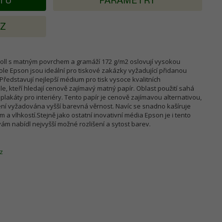
KTU
PARAMETRY
AZ
oll s matným povrchem a gramáží 172 g/m2 oslovují vysokou
 role Epson jsou ideální pro tiskové zakázky vyžadující přidanou
Představují nejlepší médium pro tisk vysoce kvalitních
le, kteří hledají cenově zajímavý matný papír. Oblast použití sahá
 plakáty pro interiéry. Tento papír je cenově zajímavou alternativou,
ní vyžadována vyšší barevná věrnost. Navíc se snadno kašíruje
m a vlhkostí.Stejně jako ostatní inovativní média Epson je i tento
ám nabídl nejvyšší možné rozlišení a sytost barev.
z