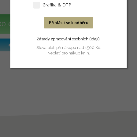
Grafika & DTP
Přihlásit se k odběru
DO KOŠÍKU
Zásady zpracování osobních údajů
.
Sleva platí při nákupu nad 1500 Kč.
Neplatí pro nákup knih.