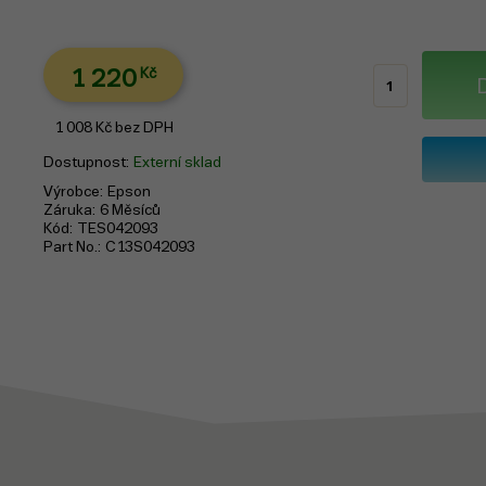
1 220
Kč
1 008
Kč
bez DPH
Dostupnost
Externí sklad
Výrobce
Epson
Záruka
6 Měsíců
Kód
TES042093
Part No.
C13S042093