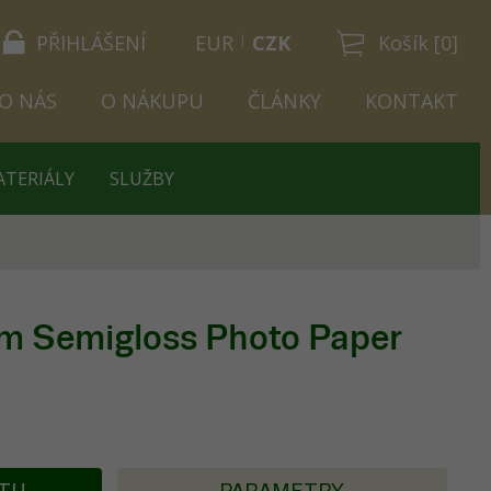
PŘIHLÁŠENÍ
EUR
CZK
Košík [0]
O NÁS
O NÁKUPU
ČLÁNKY
KONTAKT
ATERIÁLY
SLUŽBY
m Semigloss Photo Paper