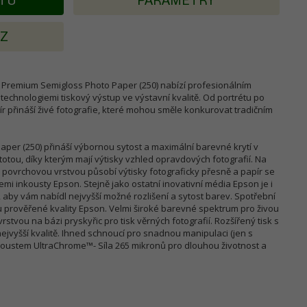
KTU
PARAMETRY
AZ
Premium Semigloss Photo Paper (250) nabízí profesionálním
 technologiemi tiskový výstup ve výstavní kvalitě. Od portrétu po
ír přináší živé fotografie, které mohou směle konkurovat tradičním
er (250) přináší výbornou sytost a maximální barevné krytí v
otou, díky kterým mají výtisky vzhled opravdových fotografií. Na
povrchovou vrstvou působí výtisky fotograficky přesně a papír se
šemi inkousty Epson. Stejně jako ostatní inovativní média Epson je i
 aby vám nabídl nejvyšší možné rozlišení a sytost barev. Spotřební
 prověřené kvality Epson. Velmi široké barevné spektrum pro živou
stvou na bázi pryskyřic pro tisk věrných fotografií. Rozšířený tisk s
nejvyšší kvalitě. Ihned schnoucí pro snadnou manipulaci (jen s
nkoustem UltraChrome™- Síla 265 mikronů pro dlouhou životnost a