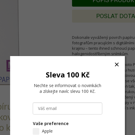
POPIS PRODU
POSLAT DOT
Dokonale vyvážený povrch papíru 
fotografům pracujícím s digitálními
krajinu – tento ihned schnoucí pap
halogenidostříbrným snímkům.
Epson Premium Semigloss Photo Pap
kombinaci s vysokou optickou hust
Sleva 100 Kč
265µm silném základu s plastovou 
nekrabatí. Ideální pro použití se v
Nechte se informovat o novinkách
tento papír navržen a vyroben tak,
a získejte navíc slevu 100 Kč
.
materiály Epson jsou vždy zárukou
reprodukci barev. Papír potažený vr
rozlišením 2880 dpi pro výstupy v 
íru nabízí
inkousty Epson)- Kompatibilní s i
fotografický půvab.
kový výstup ve
Vaše preference
o krajinu.
Apple