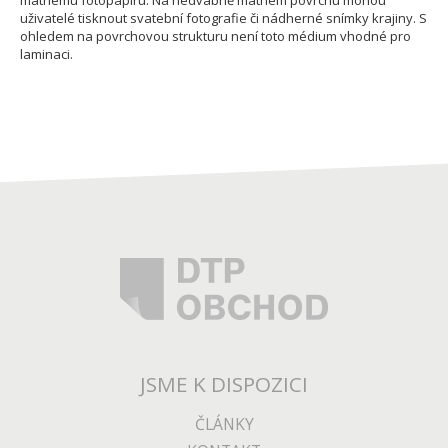
matnému fotopapíru. Na hedvábně matném povrchu mohou
uživatelé tisknout svatební fotografie či nádherné snímky krajiny. S
ohledem na povrchovou strukturu není toto médium vhodné pro
laminaci.
JSME K DISPOZICI
ČLÁNKY