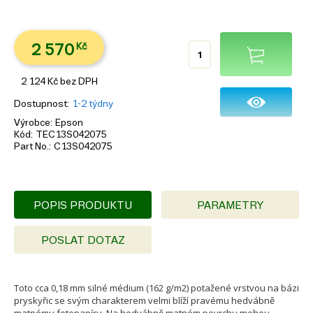
2 570
Kč
2 124
Kč
bez DPH
Dostupnost
1-2 týdny
Výrobce
Epson
Kód
TEC13S042075
Part No.
C13S042075
POPIS PRODUKTU
PARAMETRY
POSLAT DOTAZ
Toto cca 0,18 mm silné médium (162 g/m2) potažené vrstvou na bázi
pryskyřic se svým charakterem velmi blíží pravému hedvábně