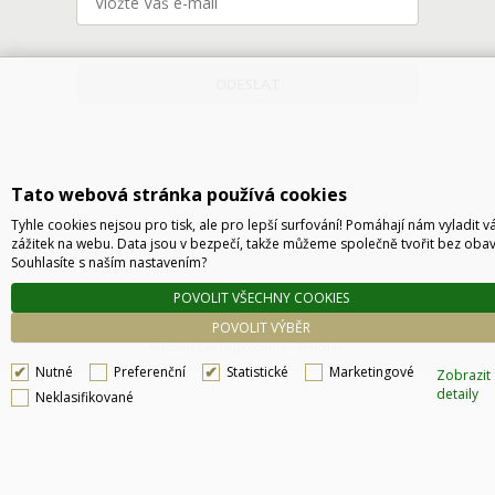
ODESLAT
Tato webová stránka používá cookies
Tyhle cookies nejsou pro tisk, ale pro lepší surfování! Pomáhají nám vyladit v
zážitek na webu. Data jsou v bezpečí, takže můžeme společně tvořit bez obav
Souhlasíte s naším nastavením?
Technické řešení © 2026
CyberSoft s.r.o.
POVOLIT VŠECHNY COOKIES
Podle zákona o evidenci tržeb je prodávající povinen vystavit kupujícímu účtenku. Zároveň
POVOLIT VÝBĚR
je povinen zaevidovat přijatou tržbu u správce daně online, v případě technického
výpadku pak nejpozději do 48 hodin.
Nutné
Preferenční
Statistické
Marketingové
Zobrazit
detaily
Neklasifikované