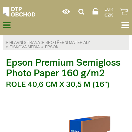
EUR
CZK
HLAVNÍ STRANA
SPOTŘEBNÍ MATERIÁLY
TISKOVÁ MÉDIA
EPSON
Epson Premium Semigloss
Photo Paper 160 g/m2
ROLE 40,6 CM X 30,5 M (16")