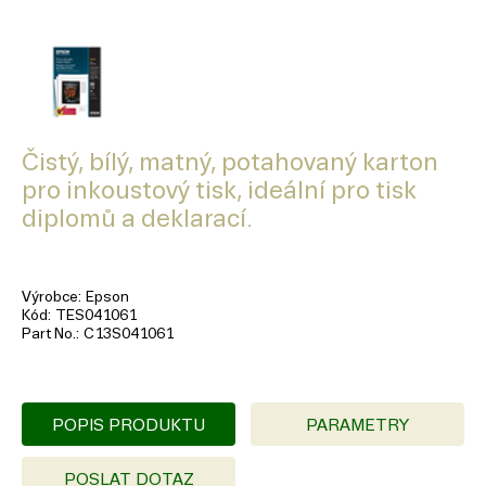
Čistý, bílý, matný, potahovaný karton
pro inkoustový tisk, ideální pro tisk
diplomů a deklarací.
Výrobce
Epson
Kód
TES041061
Part No.
C13S041061
POPIS PRODUKTU
PARAMETRY
POSLAT DOTAZ