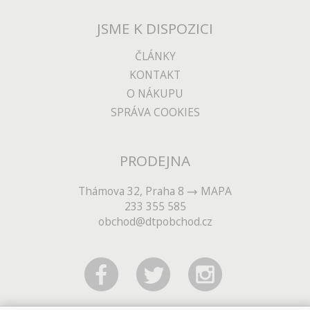
JSME K DISPOZICI
ČLÁNKY
KONTAKT
O NÁKUPU
SPRÁVA COOKIES
PRODEJNA
Thámova 32, Praha 8
MAPA
233 355 585
obchod@dtpobchod.cz