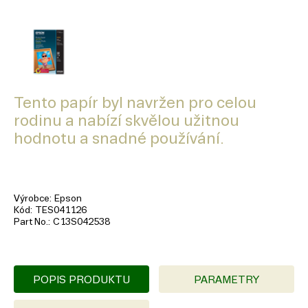
Tento papír byl navržen pro celou
rodinu a nabízí skvělou užitnou
hodnotu a snadné používání.
Výrobce
Epson
Kód
TES041126
Part No.
C13S042538
POPIS PRODUKTU
PARAMETRY