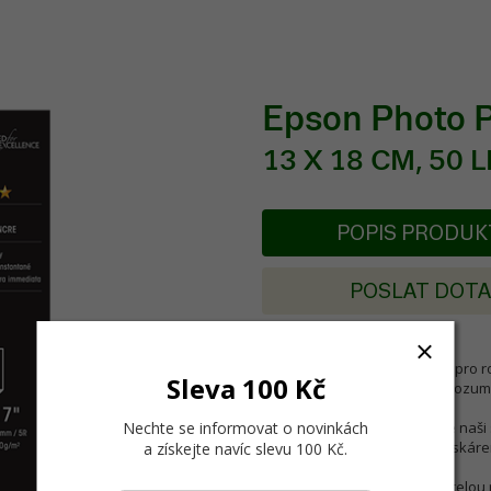
Epson Photo 
13 X 18 CM, 50 
POPIS PRODU
POSLAT DOT
Photo Paper Glossy je určen pro rod
Sleva 100 Kč
skvělý fotografický papír za rozu
Nechte se informovat o novinkách
Photo Paper Glossy rozšiřuje naši 
všechny typy inkoustových tiskáre
a získejte navíc slevu 100 Kč
.
Tento papír byl navržen pro celou