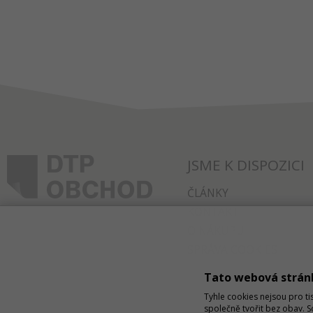
JSME K DISPOZICI
ČLÁNKY
KONTAKT
O NÁKUPU
SPRÁVA COOKIES
Tato webová strán
Tyhle cookies nejsou pro ti
společně tvořit bez obav. 