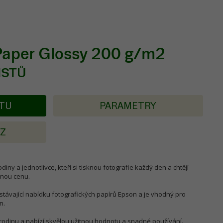
Paper Glossy 200 g/m2
LISTŮ
KTU
PARAMETRY
AZ
iny a jednotlivce, kteří si tisknou fotografie každý den a chtějí
mnou cenu.
stávající nabídku fotografických papírů Epson a je vhodný pro
n.
 rodinu a nabízí skvělou užitnou hodnotu a snadné používání.