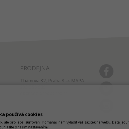
PRODEJNA
Thámova 32, Praha 8
MAPA
233 355 585
obchod@dtpobchod.cz
ka používá cookies
sk, ale pro lepší surfování! Pomáhají nám vyladit váš zážitek na webu. Data jso
Souhlasíte s naším nastavením?