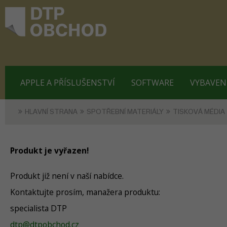
APPLE A PŘÍSLUŠENSTVÍ
SOFTWARE
VYBAVEN
HLAVNÍ STRANA
SPOTŘEBNÍ MATERIÁLY
TISKOVÁ MÉDIA
Produkt je vyřazen!
Produkt již není v naší nabídce.
Kontaktujte prosím, manažera produktu:
specialista DTP
dtp@dtpobchod.cz