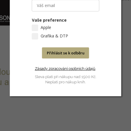
Vaše preference
Apple
Grafika & DTP
Přihlásit se k odběru
Zásady zpracování osobních údajů
.
lou rodinu a
Sleva platí při nákupu nad 1500 Kč.
u a snadné
Neplatí pro nákup knih.