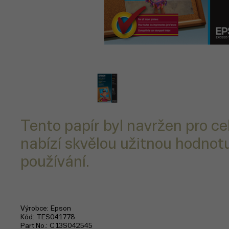
Tento papír byl navržen pro ce
nabízí skvělou užitnou hodnot
používání.
Výrobce
Epson
Kód
TES041778
Part No.
C13S042545