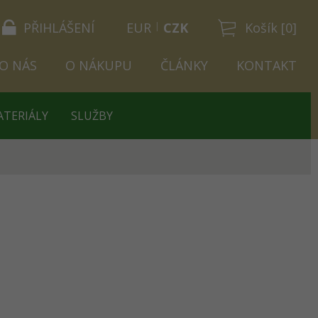
PŘIHLÁŠENÍ
EUR
CZK
Košík [0]
O NÁS
O NÁKUPU
ČLÁNKY
KONTAKT
ATERIÁLY
SLUŽBY