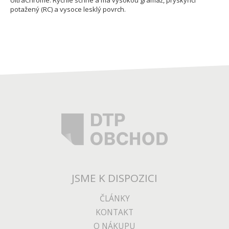
UltraChrome. Rychle schne a má vysokou gramáž, pryskyřicí
potažený (RC) a vysoce lesklý povrch.
JSME K DISPOZICI
ČLÁNKY
KONTAKT
O NÁKUPU