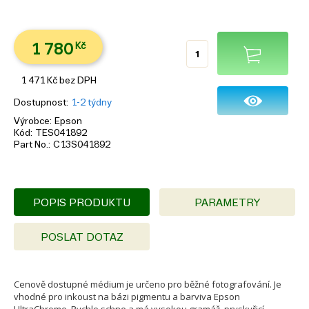
1 780
Kč
1 471
Kč
bez DPH
Dostupnost
1-2 týdny
Výrobce
Epson
Kód
TES041892
Part No.
C13S041892
POPIS PRODUKTU
PARAMETRY
POSLAT DOTAZ
Cenově dostupné médium je určeno pro běžné fotografování. Je
vhodné pro inkoust na bázi pigmentu a barviva Epson