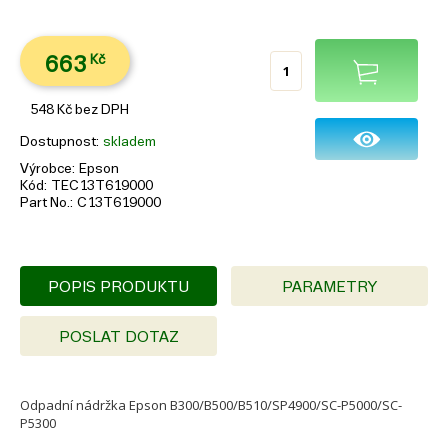
663
Kč
548
Kč
bez DPH
Dostupnost
skladem
Výrobce
Epson
Kód
TEC13T619000
Part No.
C13T619000
POPIS PRODUKTU
PARAMETRY
POSLAT DOTAZ
Odpadní nádržka Epson B300/B500/B510/SP4900/SC-P5000/SC-
P5300