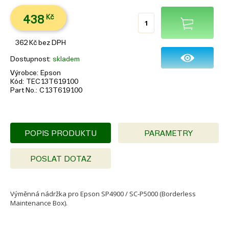
438
Kč
362
Kč
bez DPH
Dostupnost
skladem
Výrobce
Epson
Kód
TEC13T619100
Part No.
C13T619100
POPIS PRODUKTU
PARAMETRY
POSLAT DOTAZ
Výměnná nádržka pro Epson SP4900 / SC-P5000 (Borderless
Maintenance Box).