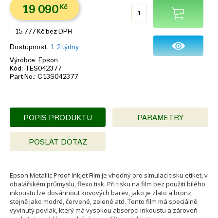
19 090
Kč
15 777
Kč
bez DPH
Dostupnost
1-2 týdny
Výrobce
Epson
Kód
TES042377
Part No.
C13S042377
POPIS PRODUKTU
PARAMETRY
POSLAT DOTAZ
Epson Metallic Proof Inkjet Film je vhodný pro simulaci tisku etiket, v
obalářském průmyslu, flexo tisk. Při tisku na film bez použití bílého
inkoustu lze dosáhnout kovových barev, jako je zlato a bronz,
stejně jako modré, červené, zelené atd. Tento film má speciálně
vyvinutý povlak, který má vysokou absorpci inkoustu a zároveň