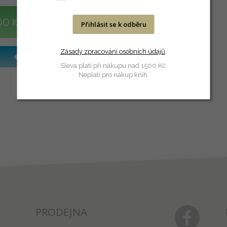
DO KOŠÍKU
Přihlásit se k odběru
Zásady zpracování osobních údajů
.
Sleva platí při nákupu nad 1500 Kč.
Neplatí pro nákup knih.
PRODEJNA