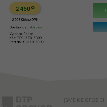
2 450
Kč
2 025
Kč
bez DPH
Dostupnost
skladem
Výrobce
Epson
Kód
TEC13T913B00
Part No.
C13T913B00
JSME K DISPOZICI