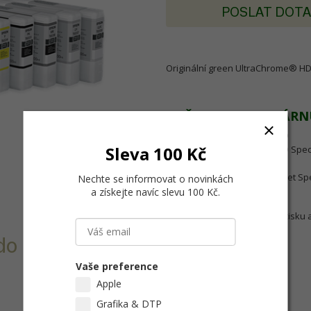
POSLAT DOT
Originální green UltraChrome® HD
URČENO PRO TISKÁRN
SureColor SC-P5000 STD
Sleva 100 Kč
SureColor SC-P5000 STD Spec
SureColor SC-P5000 V
SureColor SC-P5000 Violet Sp
Nechte se informovat o novinkách
a získejte navíc slevu 100 Kč
.
Vzhledem ke garanci kvality tisku 
inkousty.
do Epson SC-
Vaše preference
Apple
Grafika & DTP