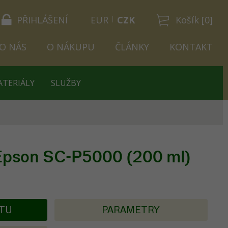
PŘIHLÁŠENÍ
EUR
CZK
Košík [0]
O NÁS
O NÁKUPU
ČLÁNKY
KONTAKT
ATERIÁLY
SLUŽBY
 Epson SC-P5000 (200 ml)
KTU
PARAMETRY