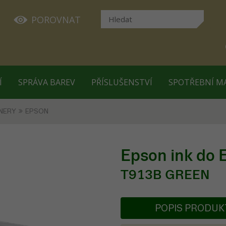
POROVNAT
Í
SPRÁVA BAREV
PŘÍSLUŠENSTVÍ
SPOTŘEBNÍ M
NERY
EPSON
Epson ink do
T913B GREEN
POPIS PRODU