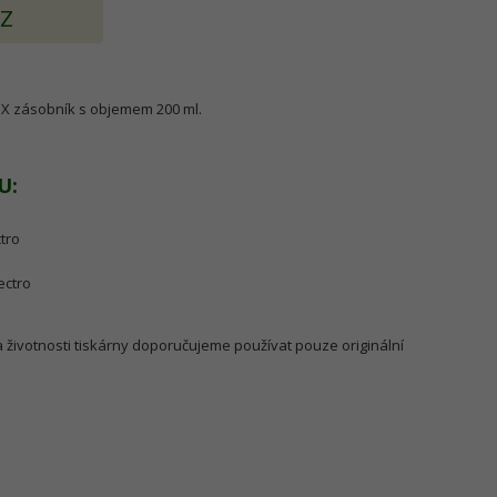
AZ
X zásobník s objemem 200 ml.
U:
tro
ectro
a životnosti tiskárny doporučujeme používat pouze originální