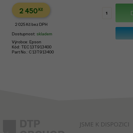
2 450
Kč
2 025
Kč
bez DPH
Dostupnost
skladem
Výrobce
Epson
Kód
TEC13T913400
Part No.
C13T913400
JSME K DISPOZICI