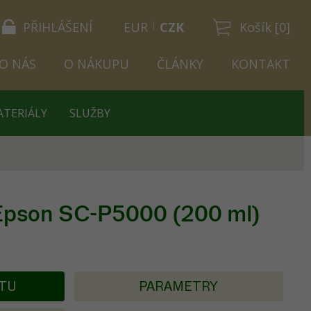
PŘIHLÁŠENÍ
EUR
CZK
Košík [0]
O NÁS
O NÁKUPU
ČLÁNKY
KONTAKT
ATERIÁLY
SLUŽBY
 Epson SC-P5000 (200 ml)
KTU
PARAMETRY