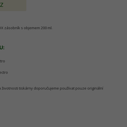
AZ
DX zásobník s objemem 200 ml.
U:
tro
ectro
a životnosti tiskárny doporučujeme používat pouze originální