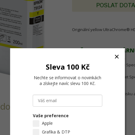
POSLAT DOT
Originální yellow UltraChrome® H
URČENO PRO TISKÁRN
SureColor SC-P5000 STD
Sleva 100 Kč
SureColor SC-P5000 STD Spec
SureColor SC-P5000 V
SureColor SC-P5000 Violet Sp
Nechte se informovat o novinkách
a získejte navíc slevu 100 Kč
.
Vzhledem ke garanci kvality tisku 
inkousty.
 do Epson SC-
Vaše preference
Apple
Grafika & DTP