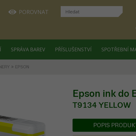
POROVNAT
Í
SPRÁVA BAREV
PŘÍSLUŠENSTVÍ
SPOTŘEBNÍ M
NERY
EPSON
Epson ink do
T9134 YELLOW
POPIS PRODU