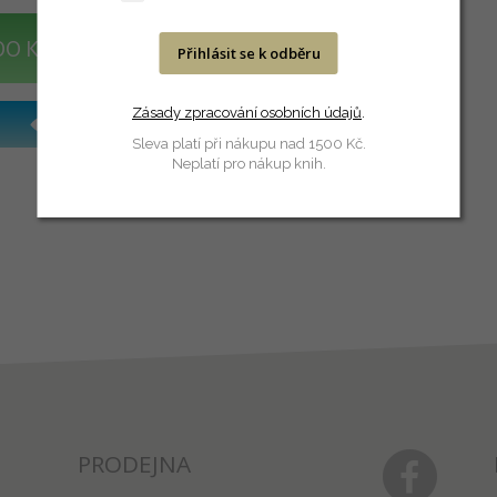
DO KOŠÍKU
Přihlásit se k odběru
Zásady zpracování osobních údajů
.
Sleva platí při nákupu nad 1500 Kč.
Neplatí pro nákup knih.
PRODEJNA