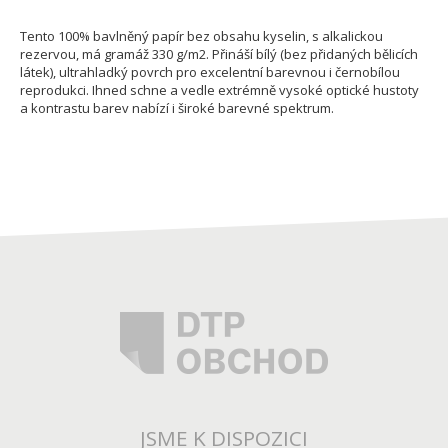
Tento 100% bavlněný papír bez obsahu kyselin, s alkalickou
rezervou, má gramáž 330 g/m2. Přináší bílý (bez přidaných bělicích
látek), ultrahladký povrch pro excelentní barevnou i černobílou
reprodukci. Ihned schne a vedle extrémně vysoké optické hustoty
a kontrastu barev nabízí i široké barevné spektrum.
JSME K DISPOZICI