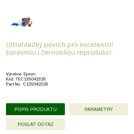
Ultrahladký povrch pro excelentní
barevnou i černobílou reprodukci.
Výrobce
Epson
Kód
TEC13S042326
Part No.
C13S042326
POPIS PRODUKTU
PARAMETRY
POSLAT DOTAZ