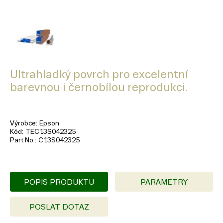
Ultrahladký povrch pro excelentní
barevnou i černobílou reprodukci.
Výrobce
Epson
Kód
TEC13S042325
Part No.
C13S042325
POPIS PRODUKTU
PARAMETRY
POSLAT DOTAZ