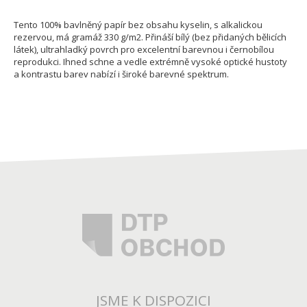
Tento 100% bavlněný papír bez obsahu kyselin, s alkalickou
rezervou, má gramáž 330 g/m2. Přináší bílý (bez přidaných bělicích
látek), ultrahladký povrch pro excelentní barevnou i černobílou
reprodukci. Ihned schne a vedle extrémně vysoké optické hustoty
a kontrastu barev nabízí i široké barevné spektrum.
JSME K DISPOZICI