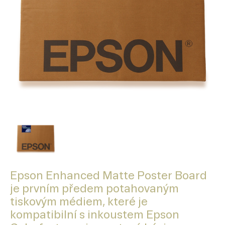
Epson Enhanced Matte Poster Board
je prvním předem potahovaným
tiskovým médiem, které je
kompatibilní s inkoustem Epson