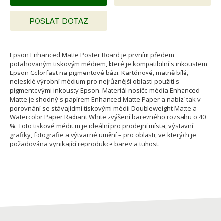
POSLAT DOTAZ
Epson Enhanced Matte Poster Board je prvním předem
potahovaným tiskovým médiem, které je kompatibilní s inkoustem
Epson Colorfast na pigmentové bázi. Kartónové, matně bílé,
nelesklé výrobní médium pro nejrůznější oblasti použití s
pigmentovými inkousty Epson. Materiál nosiče média Enhanced
Matte je shodný s papírem Enhanced Matte Paper a nabízí tak v
porovnání se stávajícími tiskovými médii Doubleweight Matte a
Watercolor Paper Radiant White zvýšení barevného rozsahu o 40
%. Toto tiskové médium je ideální pro prodejní místa, výstavní
grafiky, fotografie a výtvarné umění – pro oblasti, ve kterých je
požadována vynikající reprodukce barev a tuhost.