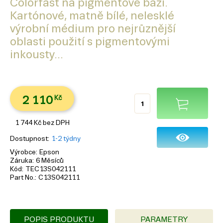
Colorfast na pigmentové bázi.
Kartónové, matně bílé, nelesklé
výrobní médium pro nejrůznější
oblasti použití s pigmentovými
inkousty...
2 110
Kč
1 744
Kč
bez DPH
Dostupnost
1-2 týdny
Výrobce
Epson
Záruka
6 Měsíců
Kód
TEC13S042111
Part No.
C13S042111
POPIS PRODUKTU
PARAMETRY