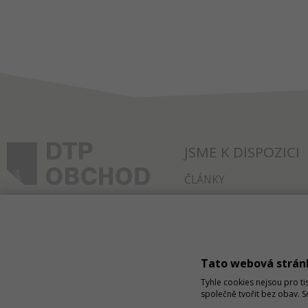
JSME K DISPOZICI
ČLÁNKY
KONTAKT
O NÁKUPU
SPRÁVA COOKIES
Tato webová strán
Tyhle cookies nejsou pro ti
společně tvořit bez obav. 