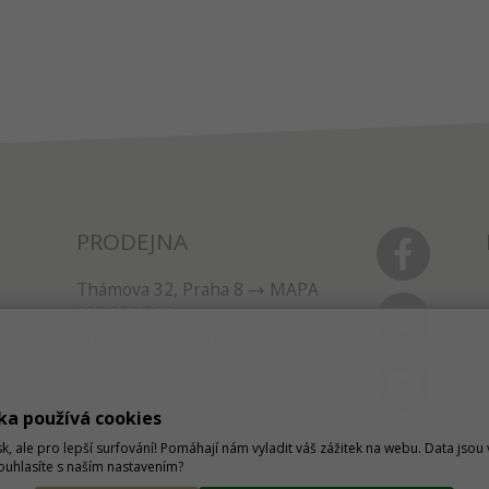
PRODEJNA
Thámova 32, Praha 8
MAPA
233 355 585
obchod@dtpobchod.cz
ka používá cookies
sk, ale pro lepší surfování! Pomáhají nám vyladit váš zážitek na webu. Data jso
Souhlasíte s naším nastavením?