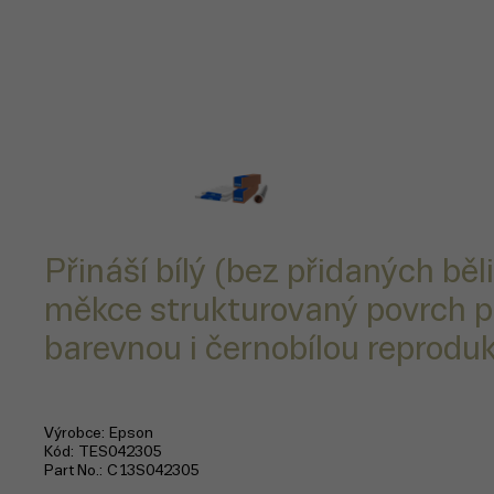
Přináší bílý (bez přidaných běli
měkce strukturovaný povrch p
barevnou i černobílou reproduk
Výrobce
Epson
Kód
TES042305
Part No.
C13S042305