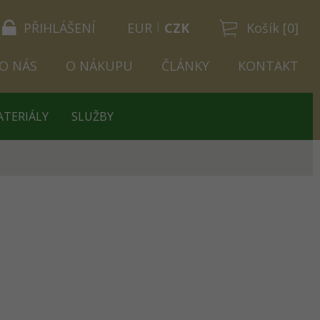
PŘIHLÁŠENÍ
EUR
CZK
Košík [0]
O NÁS
O NÁKUPU
ČLÁNKY
KONTAKT
ATERIÁLY
SLUŽBY