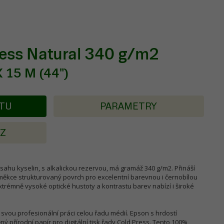
ess Natural 340 g/m2
 15 M (44")
KTU
PARAMETRY
AZ
ahu kyselin, s alkalickou rezervou, má gramáž 340 g/m2. Přináší
), měkce strukturovaný povrch pro excelentní barevnou i černobílou
xtrémně vysoké optické hustoty a kontrastu barev nabízí i široké
 svou profesionální práci celou řadu médií. Epson s hrdostí
ý přírodní papír pro digitální tisk řady Cold Press. Tento 100%