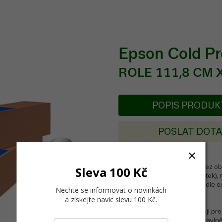
Epson Cold Pr
ROLE 111,8 CM X
POPIS PRODU
POSLAT DOT
Tento 100% bavlněný papír bez obs
Sleva 100 Kč
bílý (bez přidaných bělicích látek
reprodukci. Ihned schne a vedle e
Nechte se informovat o novinkách
barevné spektrum.
a získejte navíc slevu 100 Kč
.
Umělci a fotografové potřebují pro
představuje svůj nejnovější bavlněn