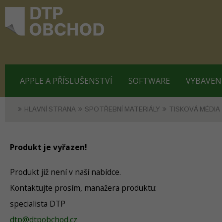
APPLE A PŘÍSLUŠENSTVÍ
SOFTWARE
VYBAVEN
HLAVNÍ STRANA
SPOTŘEBNÍ MATERIÁLY
TISKOVÁ MÉDIA
Produkt je vyřazen!
Produkt již není v naší nabídce.
Kontaktujte prosím, manažera produktu:
specialista DTP
dtp@dtpobchod.cz