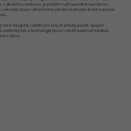
, s alkalickou rezervou, je potažen naší speciálně navrženou
 s inkousty Epson UltraChrome přináší neobvykle široké barevné
otu.
 mezi fotografy i umělci pro svůj až antický půvab. Spojení
 umělecký tisk a technologie Epson vytváří papírové médium,
kem v oboru.