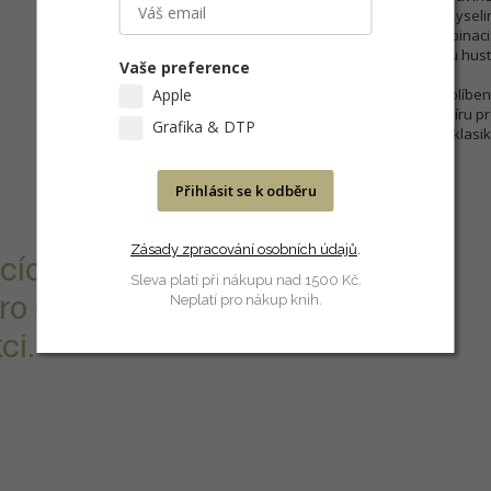
bavlněný papír bez obsahu kyselin
povrchovou vrstvou a v kombinaci
spektrum a vysokou optickou hust
Vaše preference
Apple
Sametový povrch je stejně oblíbený
působivého bavlněného papíru pro
Grafika & DTP
které se stane na mnoho let klasi
Přihlásit se k odběru
Zásady zpracování osobních údajů
.
cích látek),
Sleva platí při nákupu nad 1500 Kč.
ro excelentní
Neplatí pro nákup knih.
ci.