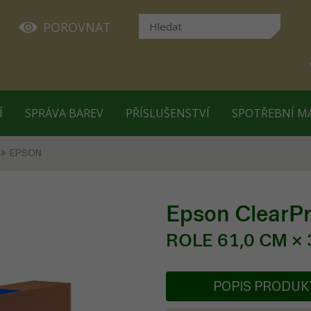
POROVNAT
Í
SPRÁVA BAREV
PŘÍSLUŠENSTVÍ
SPOTŘEBNÍ M
EPSON
Epson ClearPr
ROLE 61,0 CM × 
POPIS PRODU