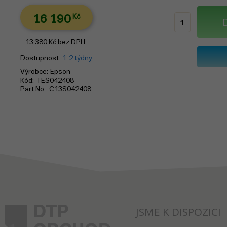
16 190
Kč
13 380
Kč
bez DPH
Dostupnost
1-2 týdny
Výrobce
Epson
Kód
TES042408
Part No.
C13S042408
JSME K DISPOZICI