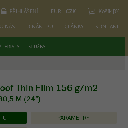
PŘIHLÁŠENÍ
EUR
CZK
Košík [0]
O NÁS
O NÁKUPU
ČLÁNKY
KONTAKT
ATERIÁLY
SLUŽBY
oof Thin Film 156 g/m2
30,5 M (24")
KTU
PARAMETRY