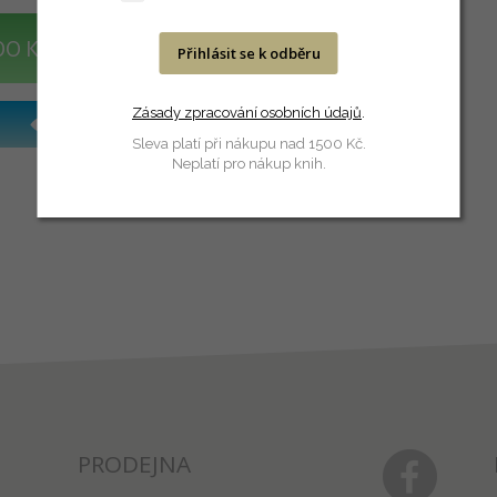
DO KOŠÍKU
Přihlásit se k odběru
Zásady zpracování osobních údajů
.
Sleva platí při nákupu nad 1500 Kč.
Neplatí pro nákup knih.
PRODEJNA