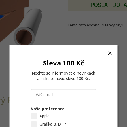
POSLAT DOT
Tento rychleschnoucí tenký čirý PE
Sleva 100 Kč
Nechte se informovat o novinkách
a získejte navíc slevu 100 Kč
.
ý PET film je
Vaše preference
Apple
Grafika & DTP