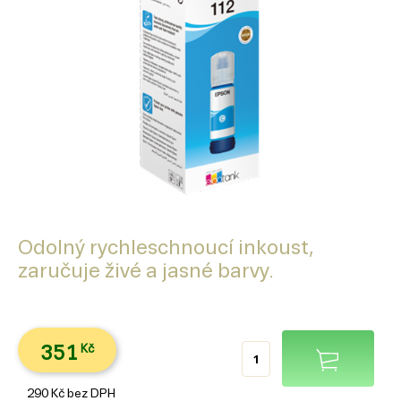
Odolný rychleschnoucí inkoust,
zaručuje živé a jasné barvy.
351
Kč
290
Kč
bez DPH