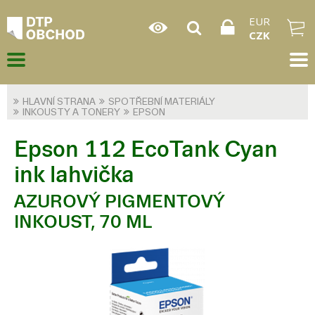
EUR
CZK
HLAVNÍ STRANA
SPOTŘEBNÍ MATERIÁLY
INKOUSTY A TONERY
EPSON
Epson 112 EcoTank Cyan
ink lahvička
AZUROVÝ PIGMENTOVÝ
INKOUST, 70 ML