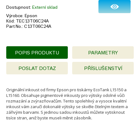
Dostupnost
Externí sklad
Výrobce
Epson
Kód
TEC13T06C24A
Part No.
C13T06C24A
POPIS PRODUKTU
PARAMETRY
POSLAT DOTAZ
PŘÍSLUŠENSTVÍ
Originální inkoust od firmy Epson pro tiskárny EcoTank L15150 a
L15160. Obsahuje pigmentové inkousty pro výtisky odolné vůči
rozmazání a zvýrazňovačům. Tento spolehlivý a vysoce kvalitní
inkoust vám zaručí dokonalé výtisky se skvěle čitelným textem a
zářivými barvami. S jedinou sadou inkoustů můžete vytisknout
tisíce stran, aniž byste museli měnit zásobník.