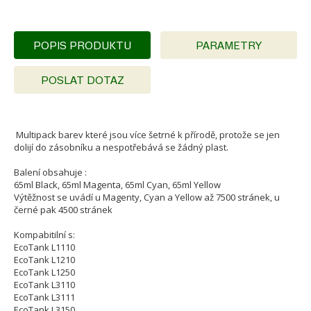
POPIS PRODUKTU
PARAMETRY
POSLAT DOTAZ
Multipack barev které jsou více šetrné k přírodě, protože se jen
dolijí do zásobníku a nespotřebává se žádný plast.
Balení obsahuje :
65ml Black, 65ml Magenta, 65ml Cyan, 65ml Yellow
Výtěžnost se uvádí u Magenty, Cyan a Yellow až 7500 stránek, u
černé pak 4500 stránek
Kompabitilní s:
EcoTank L1110
EcoTank L1210
EcoTank L1250
EcoTank L3110
EcoTank L3111
EcoTank L3150