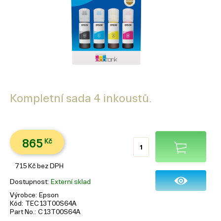
Kompletní sada 4 inkoustů.
865
Kč
715
Kč
bez DPH
Dostupnost
Externí sklad
Výrobce
Epson
Kód
TEC13T00S64A
Part No.
C13T00S64A