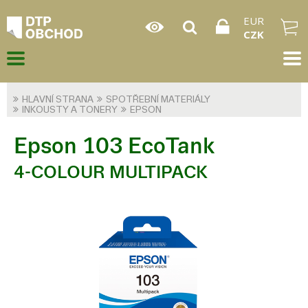
EUR
CZK
HLAVNÍ STRANA
SPOTŘEBNÍ MATERIÁLY
INKOUSTY A TONERY
EPSON
Epson 103 EcoTank
4-COLOUR MULTIPACK