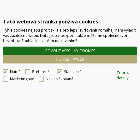
NEWSLETTER
Tato webová stránka používá cookies
Tyhle cookies nejsou pro tisk, ale pro lepší surfování! Pomáhají nám vyladit
váš zážitek na webu. Data jsou v bezpečí, takže můžeme společně tvořit
bez obav. Souhlasíte s naším nastavením?
POVOLIT VŠECHNY COOKIES
POVOLIT VÝBĚR
ODESLAT
Nutné
Preferenční
Statistické
Zobrazit
detaily
Marketingové
Neklasifikované
Technické řešení © 2026
CyberSoft s.r.o.
Podle zákona o evidenci tržeb je prodávající povinen vystavit kupujícímu účtenku. Zároveň
je povinen zaevidovat přijatou tržbu u správce daně online, v případě technického
výpadku pak nejpozději do 48 hodin.