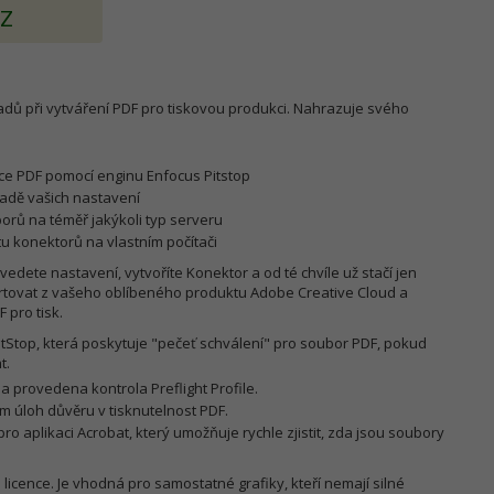
AZ
dů při vytváření PDF pro tiskovou produkci. Nahrazuje svého
ce PDF pomocí enginu Enfocus Pitstop
ladě vašich nastavení
rů na téměř jakýkoli typ serveru
 konektorů na vlastním počítači
edete nastavení, vytvoříte Konektor a od té chvíle už stačí jen
rtovat z vašeho oblíbeného produktu Adobe Creative Cloud a
 pro tisk.
itStop, která poskytuje "pečeť schválení" pro soubor PDF, pokud
t.
 provedena kontrola Preflight Profile.
m úloh důvěru v tisknutelnost PDF.
 aplikaci Acrobat, který umožňuje rychle zjistit, zda jsou soubory
icence. Je vhodná pro samostatné grafiky, kteří nemají silné