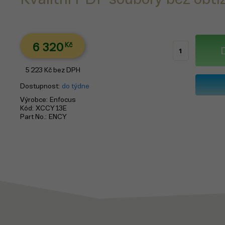
6 320
Kč
5 223
Kč
bez DPH
Dostupnost
do týdne
Výrobce
Enfocus
Kód
XCCY13E
Part No.
ENCY