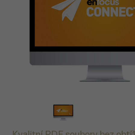
Kvalitní PDF soubory bez obtíž