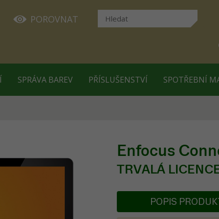
POROVNAT
Í
SPRÁVA BAREV
PŘÍSLUŠENSTVÍ
SPOTŘEBNÍ M
Enfocus Con
TRVALÁ LICENC
POPIS PRODU