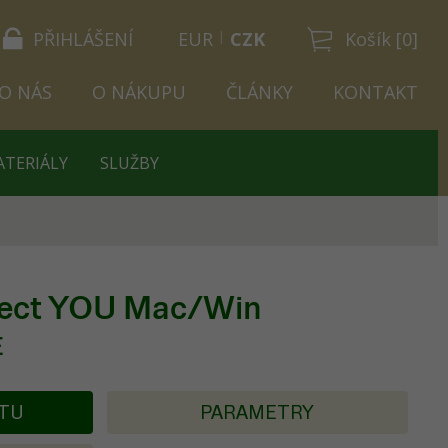
PŘIHLÁŠENÍ
EUR
CZK
Košík [0]
O NÁS
O NÁKUPU
ČLÁNKY
KONTAKT
ATERIÁLY
SLUŽBY
nect YOU Mac/Win
E
KTU
PARAMETRY