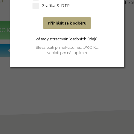
technologické zázemí ale jejich z
Grafika & DTP
Přihlásit se k odběru
DO KOŠÍKU
Zásady zpracování osobních údajů
.
Sleva platí při nákupu nad 1500 Kč.
Neplatí pro nákup knih.