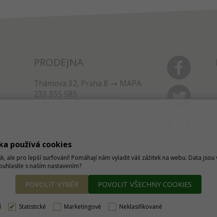
PRODEJNA
Thámova 32, Praha 8
MAPA
233 355 585
obchod@dtpobchod.cz
ka používá cookies
sk, ale pro lepší surfování! Pomáhají nám vyladit váš zážitek na webu. Data jso
Souhlasíte s naším nastavením?
POVOLIT VÝBĚR
POVOLIT VŠECHNY COOKIES
í
Statistické
Marketingové
Neklasifikované