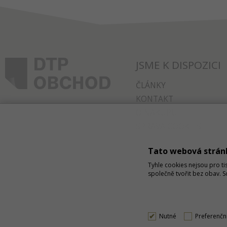
JSME K DISPOZICI
ČLÁNKY
KONTAKT
O NÁKUPU
SPRÁVA COOKIES
Tato webová strán
Tyhle cookies nejsou pro ti
společně tvořit bez obav. 
Nutné
Preferenčn