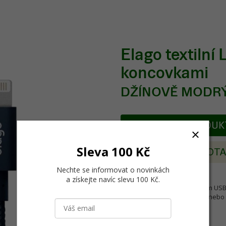
Elago textilní 
koncovkami
DŽÍNOVĚ MODR
POPIS PRODU
Sleva 100 Kč
POSLAT DOT
Nechte se informovat o novinkách
a získejte navíc slevu 100 Kč
.
Tímto certifikovaným kabelem USB 2
pro synchronizaci a nabíjení nebo
Hlavní vlastnosti:
Odolné textilní provedení