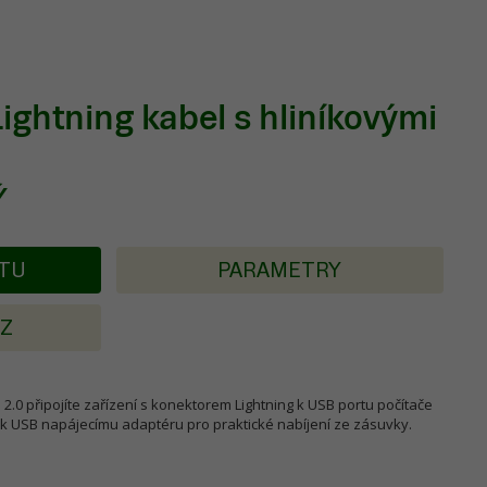
Lightning kabel s hliníkovými
Ý
KTU
PARAMETRY
AZ
.0 připojíte zařízení s konektorem Lightning k USB portu počítače
 k USB napájecímu adaptéru pro praktické nabíjení ze zásuvky.