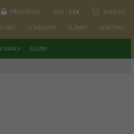
PŘIHLÁŠENÍ
EUR
CZK
Košík [0]
O NÁS
O NÁKUPU
ČLÁNKY
KONTAKT
ATERIÁLY
SLUŽBY