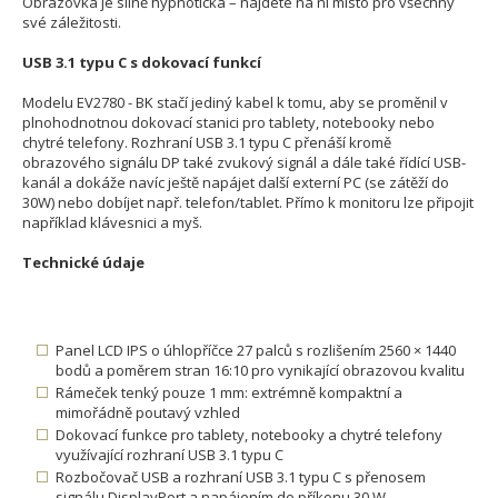
Obrazovka je silně hypnotická – najdete na ní místo pro všechny
své záležitosti.
USB 3.1 typu C s dokovací funkcí
Modelu EV2780 - BK stačí jediný kabel k tomu, aby se proměnil v
plnohodnotnou dokovací stanici pro tablety, notebooky nebo
chytré telefony. Rozhraní USB 3.1 typu C přenáší kromě
obrazového signálu DP také zvukový signál a dále také řídící USB-
kanál a dokáže navíc ještě napájet další externí PC (se zátěží do
30W) nebo dobíjet např. telefon/tablet. Přímo k monitoru lze připojit
například klávesnici a myš.
Technické údaje
Panel LCD IPS o úhlopříčce 27 palců s rozlišením 2560 × 1440
bodů a poměrem stran 16:10 pro vynikající obrazovou kvalitu
Rámeček tenký pouze 1 mm: extrémně kompaktní a
mimořádně poutavý vzhled
Dokovací funkce pro tablety, notebooky a chytré telefony
využívající rozhraní USB 3.1 typu C
Rozbočovač USB a rozhraní USB 3.1 typu C s přenosem
signálu DisplayPort a napájením do příkonu 30 W