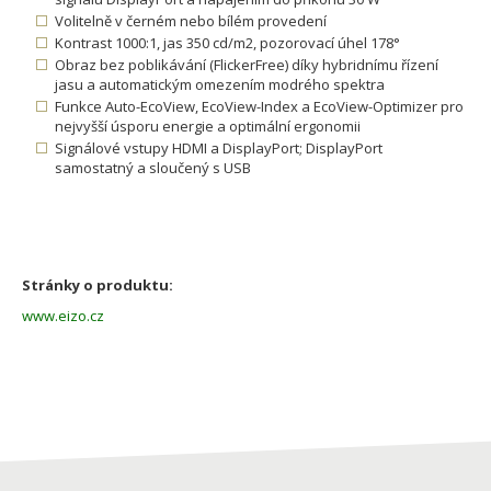
Volitelně v černém nebo bílém provedení
Kontrast 1000:1, jas 350 cd/m2, pozorovací úhel 178°
Obraz bez poblikávání (FlickerFree) díky hybridnímu řízení
jasu a automatickým omezením modrého spektra
Funkce Auto-EcoView, EcoView-Index a EcoView-Optimizer pro
nejvyšší úsporu energie a optimální ergonomii
Signálové vstupy HDMI a DisplayPort; DisplayPort
samostatný a sloučený s USB
Stránky o produktu:
www.eizo.cz