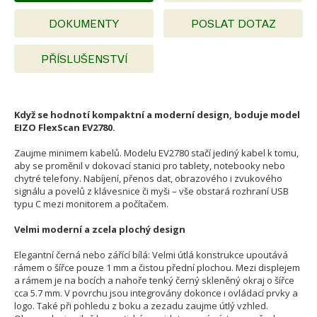
DOKUMENTY
POSLAT DOTAZ
PŘÍSLUŠENSTVÍ
Když se hodnotí kompaktní a moderní design, boduje model
EIZO FlexScan EV2780.
Zaujme minimem kabelů. Modelu EV2780 stačí jediný kabel k tomu,
aby se proměnil v dokovací stanici pro tablety, notebooky nebo
chytré telefony. Nabíjení, přenos dat, obrazového i zvukového
signálu a povelů z klávesnice či myši – vše obstará rozhraní USB
typu C mezi monitorem a počítačem.
Velmi moderní a zcela plochý design
Elegantní černá nebo zářící bílá: Velmi útlá konstrukce upoutává
rámem o šířce pouze 1 mm a čistou přední plochou. Mezi displejem
a rámem je na bocích a nahoře tenký černý skleněný okraj o šířce
cca 5.7 mm. V povrchu jsou integrovány dokonce i ovládací prvky a
logo. Také při pohledu z boku a zezadu zaujme útlý vzhled.