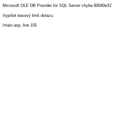
Microsoft OLE DB Provider for SQL Server
chyba 80040e31'
Vypršel èasový limit dotazu.
/main.asp
, line 155