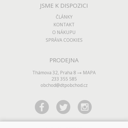
JSME K DISPOZICI
ČLÁNKY
KONTAKT
O NÁKUPU
SPRÁVA COOKIES
PRODEJNA
Thámova 32, Praha 8
MAPA
233 355 585
obchod@dtpobchod.cz