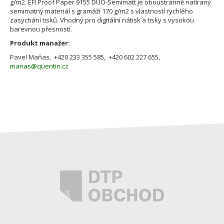
g/m2. EFI Proof Paper 9155 DUO-Semimatt je oboustranně natíraný
semimatný materiál s gramáží 170 g/m2 s vlastností rychlého
zasychání tisků. Vhodný pro digitální nátisk a tisky s vysokou
barevnou přesností.
Produkt manažer:
Pavel Maňas, +420 233 355 585, +420 602 227 655,
manas@quentin.cz