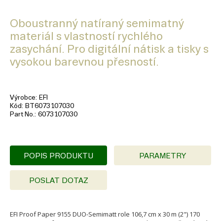
Oboustranný natíraný semimatný
materiál s vlastností rychlého
zasychání. Pro digitální nátisk a tisky s
vysokou barevnou přesností.
Výrobce
EFI
Kód
BT6073107030
Part No.
6073107030
POPIS PRODUKTU
PARAMETRY
POSLAT DOTAZ
EFI Proof Paper 9155 DUO-Semimatt role 106,7 cm x 30 m (2") 170