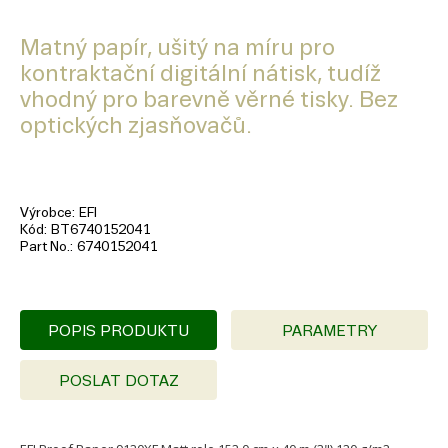
Matný papír, ušitý na míru pro
kontraktační digitální nátisk, tudíž
vhodný pro barevně věrné tisky. Bez
optických zjasňovačů.
Výrobce
EFI
Kód
BT6740152041
Part No.
6740152041
POPIS PRODUKTU
PARAMETRY
POSLAT DOTAZ