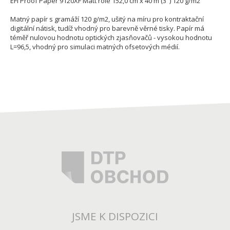
EFI Proof Paper 9120XF Matt role 152,0 cm x 40 m (3") 120 g/m2
Matný papír s gramáží 120 g/m2, ušitý na míru pro kontraktační
digitální nátisk, tudíž vhodný pro barevně věrné tisky. Papír má
téměř nulovou hodnotu optických zjasňovačů - vysokou hodnotu
L=96,5, vhodný pro simulaci matných ofsetových médií.
JSME K DISPOZICI