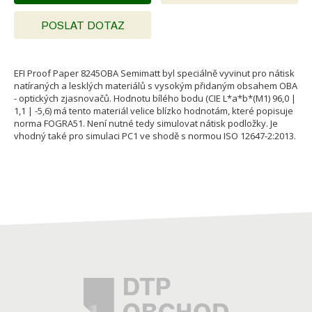
POSLAT DOTAZ
EFI Proof Paper 8245OBA Semimatt byl speciálně vyvinut pro nátisk
natíraných a lesklých materiálů s vysokým přidaným obsahem OBA
- optických zjasnovačů. Hodnotu bílého bodu (CIE L*a*b*(M1) 96,0 |
1,1 | -5,6) má tento materiál velice blízko hodnotám, které popisuje
norma FOGRA51. Není nutné tedy simulovat nátisk podložky. Je
vhodný také pro simulaci PC1 ve shodě s normou ISO 12647-2:2013.