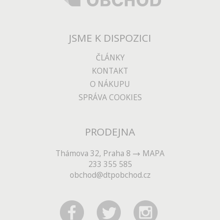
JSME K DISPOZICI
ČLÁNKY
KONTAKT
O NÁKUPU
SPRÁVA COOKIES
PRODEJNA
Thámova 32, Praha 8
MAPA
233 355 585
obchod@dtpobchod.cz