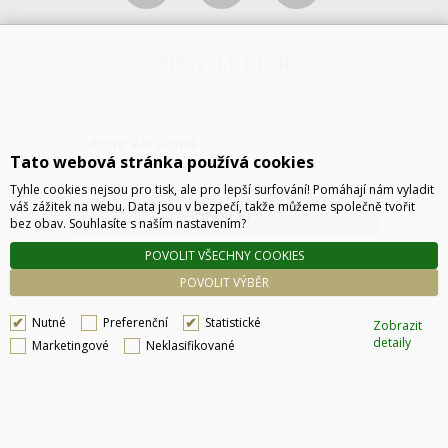
NEWSLETTER
Tato webová stránka používá cookies
Tyhle cookies nejsou pro tisk, ale pro lepší surfování! Pomáhají nám vyladit
váš zážitek na webu. Data jsou v bezpečí, takže můžeme společně tvořit
ODESLAT
bez obav. Souhlasíte s naším nastavením?
POVOLIT VŠECHNY COOKIES
POVOLIT VÝBĚR
Nutné
Preferenční
Statistické
Zobrazit
detaily
Marketingové
Neklasifikované
Technické řešení © 2026
CyberSoft s.r.o.
Podle zákona o evidenci tržeb je prodávající povinen vystavit kupujícímu účtenku. Zároveň
je povinen zaevidovat přijatou tržbu u správce daně online, v případě technického