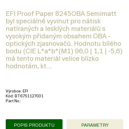
EFI Proof Paper 8245OBA Semimatt
byl speciálně vyvinut pro nátisk
natíraných a lesklých materiálů s
vysokým přidaným obsahem OBA -
optických zjasnovačů. Hodnotu bílého
bodu (CIE L*a*b*(M1) 96,0 | 1,1 | -5,6)
má tento materiál velice blízko
hodnotám, kt...
Výrobce
EFI
Kód
BT6751127031
Part No.
POPIS PRODUKTU
PARAMETRY