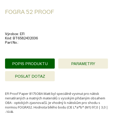
FOGRA 52 PROOF
Výrobce
EFI
Kód
BT6582432036
Part No.
POPIS PRODUKTU
PARAMETRY
POSLAT DOTAZ
EFI Proof Paper 8175OBA Matt byl speciálně vyvinut pro nátisk
nenatíraných a matných materiálů s vysokým přidaným obsahem
OBA - optických zjasnovačů. Je vhodný k nátiskům pro shodu s
normou FOGRA52. Hodnota bílého bodu (CIE L*a*b* (M1) 97,0 | 3,0 |
-10,8).