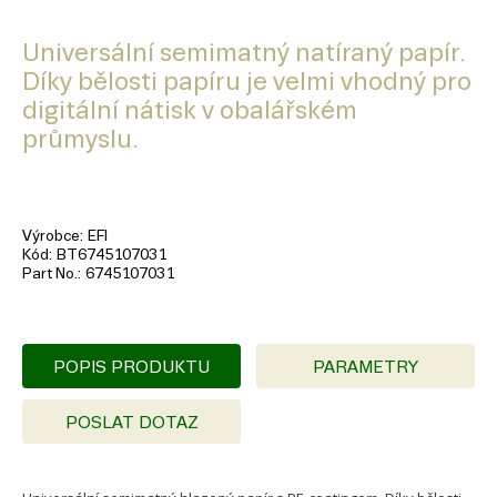
Universální semimatný natíraný papír.
Díky bělosti papíru je velmi vhodný pro
digitální nátisk v obalářském
průmyslu.
Výrobce
EFI
Kód
BT6745107031
Part No.
6745107031
POPIS PRODUKTU
PARAMETRY
POSLAT DOTAZ