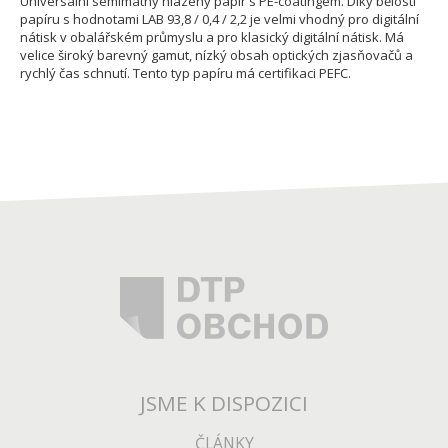
Universální semimatný hlazený papír s PE-coatingem. Díky bělosti
papíru s hodnotami LAB 93,8 / 0,4 / 2,2 je velmi vhodný pro digitální
nátisk v obalářském průmyslu a pro klasický digitální nátisk. Má
velice široký barevný gamut, nízký obsah optických zjasňovačů a
rychlý čas schnutí. Tento typ papíru má certifikaci PEFC.
JSME K DISPOZICI
ČLÁNKY