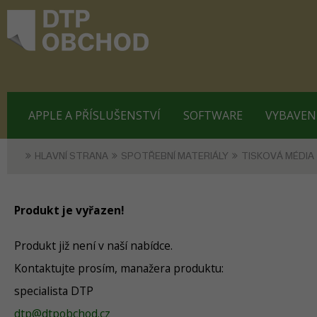
APPLE A PŘÍSLUŠENSTVÍ
SOFTWARE
VYBAVEN
HLAVNÍ STRANA
SPOTŘEBNÍ MATERIÁLY
TISKOVÁ MÉDIA
Produkt je vyřazen!
Produkt již není v naší nabídce.
Kontaktujte prosím, manažera produktu:
specialista DTP
dtp@dtpobchod.cz