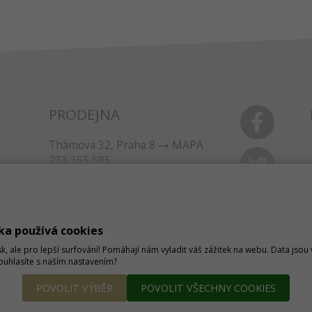
PRODEJNA
Thámova 32, Praha 8
MAPA
233 355 585
obchod@dtpobchod.cz
ka používá cookies
sk, ale pro lepší surfování! Pomáhají nám vyladit váš zážitek na webu. Data jso
Souhlasíte s naším nastavením?
POVOLIT VÝBĚR
POVOLIT VŠECHNY COOKIES