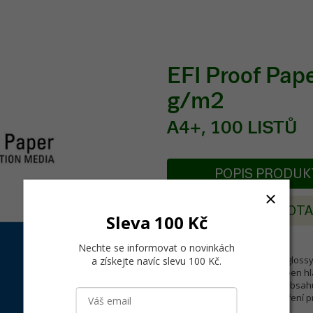
EFI Proof Pa
g/m2
A4+, 100 LISTŮ
POPIS PRODU
POSLAT DOT
Sleva 100 Kč
Nechte se informovat o novinkách
EFI Proof Paper 5200XF Semiglossy
a získejte navíc slevu 100 Kč
.
barevným gamutem. Je vyroben hla
digitálního nátisku. Papír neobsa
znižuje množství chyb při měření pr