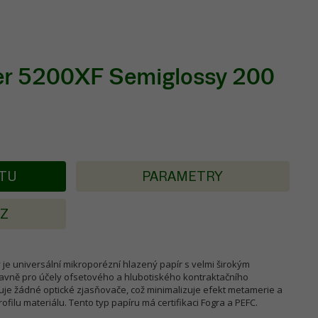
per 5200XF Semiglossy 200
KTU
PARAMETRY
AZ
 je universální mikroporézní hlazený papír s velmi širokým
vně pro účely ofsetového a hlubotiského kontraktačního
huje žádné optické zjasňovače, což minimalizuje efekt metamerie a
ofilu materiálu. Tento typ papíru má certifikaci Fogra a PEFC.