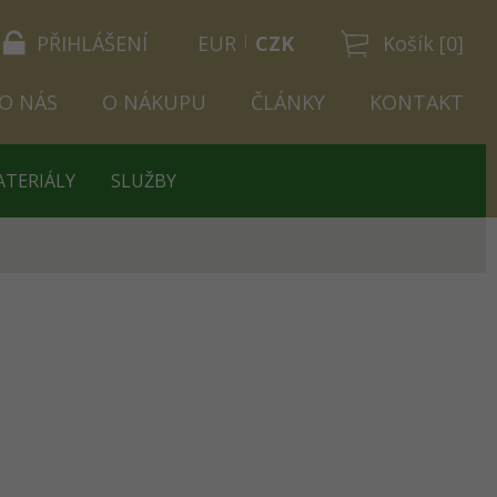
PŘIHLÁŠENÍ
EUR
CZK
Košík [0]
O NÁS
O NÁKUPU
ČLÁNKY
KONTAKT
ATERIÁLY
SLUŽBY