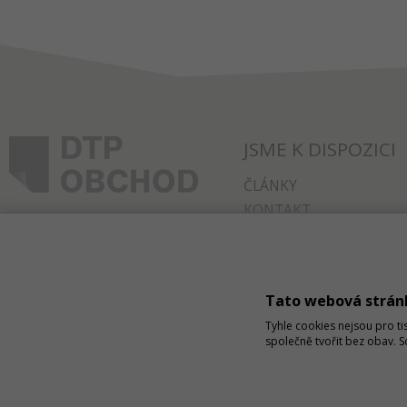
JSME K DISPOZICI
ČLÁNKY
KONTAKT
O NÁKUPU
SPRÁVA COOKIES
Tato webová strán
Tyhle cookies nejsou pro ti
společně tvořit bez obav. 