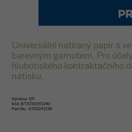
Universální natíraný papír s v
barevným gamutem. Pro účely
hlubotiského kontraktačního di
nátisku.
Výrobce
EFI
Kód
BT6730241340
Part No.
6730241340