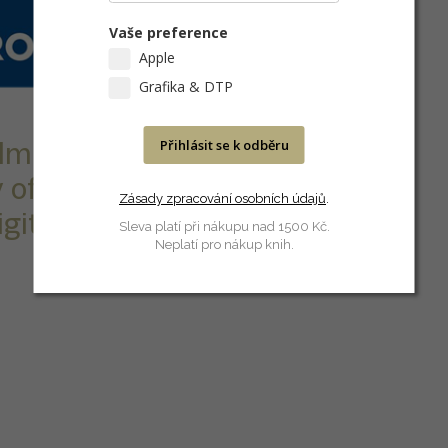
Vaše preference
Apple
Grafika & DTP
Přihlásit se k odběru
elmi širokým
 ofsetového a
Zásady zpracování osobních údajů
.
gitálního
Sleva platí při nákupu nad 1500 Kč.
Neplatí pro nákup knih.